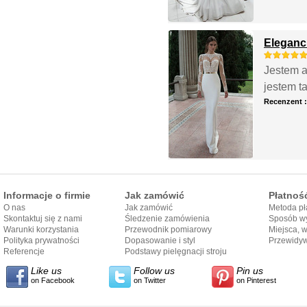
Eleganc
Jestem a
jestem ta
Recenzent 
Informacje o firmie
Jak zamówić
Płatnoś
O nas
Jak zamówić
Metoda pł
Skontaktuj się z nami
Śledzenie zamówienia
Sposób wy
Warunki korzystania
Przewodnik pomiarowy
Miejsca, 
Polityka prywatności
Dopasowanie i styl
Przewidy
Referencje
przewodnika
Podstawy pielęgnacji stroju
dostarcze
Like us
Follow us
Pin us
on Facebook
on Twitter
on Pinterest