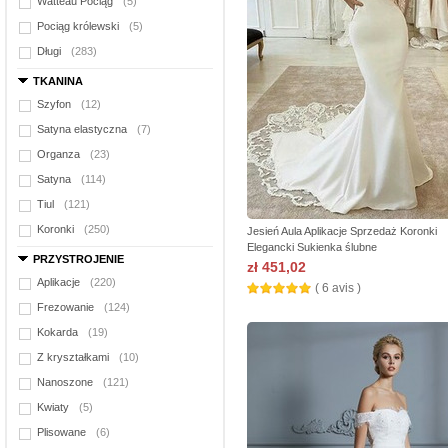
Watteau Pociąg
(5)
Pociąg królewski
(5)
Długi
(283)
TKANINA
Szyfon
(12)
Satyna elastyczna
(7)
Organza
(23)
Satyna
(114)
Tiul
(121)
Koronki
(250)
Jesień Aula Aplikacje Sprzedaż Koronki
Elegancki Sukienka ślubne
PRZYSTROJENIE
zł 451,02
Aplikacje
(220)
( 6 avis )
Frezowanie
(124)
Kokarda
(19)
Z kryształkami
(10)
Nanoszone
(121)
Kwiaty
(5)
Plisowane
(6)