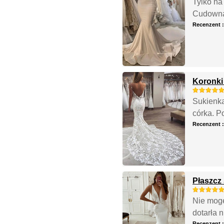
Tylko na
Cudowna 
Recenzent 
Koronki
Sukienka
córka. P
Recenzent 
Płaszcz
Nie mogę
dotarła 
Recenzent 