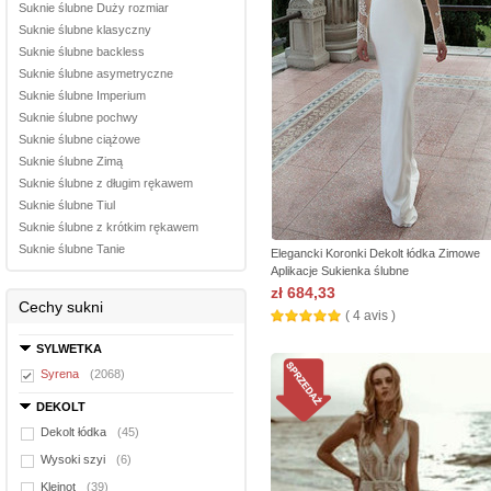
Suknie ślubne Duży rozmiar
Suknie ślubne klasyczny
Suknie ślubne backless
Suknie ślubne asymetryczne
Suknie ślubne Imperium
Suknie ślubne pochwy
Suknie ślubne ciążowe
Suknie ślubne Zimą
Suknie ślubne z długim rękawem
Suknie ślubne Tiul
Suknie ślubne z krótkim rękawem
Suknie ślubne Tanie
Elegancki Koronki Dekolt łódka Zimowe
Aplikacje Sukienka ślubne
zł 684,33
Cechy sukni
( 4 avis )
SYLWETKA
Syrena
(2068)
DEKOLT
Dekolt łódka
(45)
Wysoki szyi
(6)
Klejnot
(39)