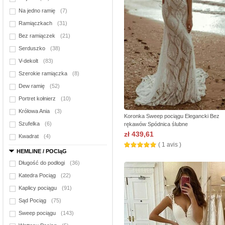
Na jedno ramię
(7)
Ramiączkach
(31)
Bez ramiączek
(21)
Serduszko
(38)
V-dekolt
(83)
Szerokie ramiączka
(8)
Dew ramię
(52)
Portret kołnierz
(10)
Królowa Ania
(3)
Koronka Sweep pociągu Elegancki Bez
Szufelka
(6)
rękawów Spódnica ślubne
zł 439,61
Kwadrat
(4)
( 1 avis )
HEMLINE / POCIąG
Długość do podłogi
(36)
Katedra Pociąg
(22)
Kaplicy pociągu
(91)
Sąd Pociąg
(75)
Sweep pociągu
(143)