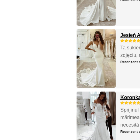
Jesień 
Ta sukie
zdjęciu,
Recenzent 
Koronka
Sprijinul
mărimea 
necesită 
Recenzent 