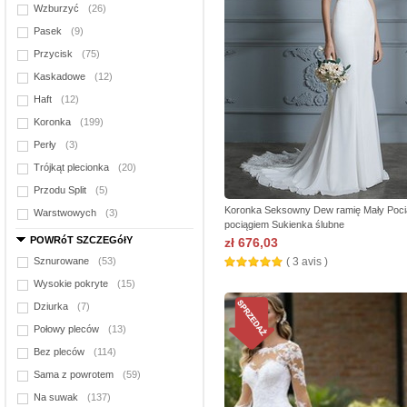
Wzburzyć
(26)
Pasek
(9)
Przycisk
(75)
Kaskadowe
(12)
Haft
(12)
Koronka
(199)
Perły
(3)
Trójkąt plecionka
(20)
Przodu Split
(5)
Koronka Seksowny Dew ramię Mały Poci
Warstwowych
(3)
pociągiem Sukienka ślubne
POWRóT SZCZEGółY
zł 676,03
Sznurowane
(53)
( 3 avis )
Wysokie pokryte
(15)
Dziurka
(7)
Połowy pleców
(13)
Bez pleców
(114)
Sama z powrotem
(59)
Na suwak
(137)