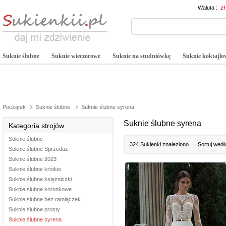
Waluta :
z
Suknie ślubne
Suknie wieczorowe
Suknie na studniówkę
Suknie koktajlo
Początek
Suknie ślubne
Suknie ślubne syrena
Suknie ślubne syrena
Kategoria strojów
Suknie ślubne
324 Sukienki znaleziono
Sortuj wedł
Suknie ślubne Sprzedaż
Suknie ślubne 2023
Suknie ślubne krótkie
Suknie ślubne księżniczki
Suknie ślubne koronkowe
Suknie ślubne bez ramiączek
Suknie ślubne prosty
Suknie ślubne syrena