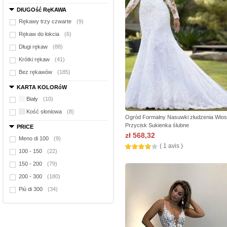
DłUGOść RęKAWA
Rękawy trzy czwarte
(9)
Rękaw do łokcia
(6)
Długi rękaw
(88)
Krótki rękaw
(41)
Bez rękawów
(185)
KARTA KOLORóW
Biały
(10)
Kość słoniowa
(8)
Ogród Formalny Nasuwki złudzenia Wio
Przycisk Sukienka ślubne
PRICE
zł 568,32
Meno di 100
(9)
( 1 avis )
100 - 150
(22)
150 - 200
(79)
200 - 300
(180)
Più di 300
(34)