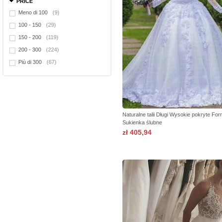
PRICE
Meno di 100
(9)
100 - 150
(29)
150 - 200
(119)
200 - 300
(224)
Più di 300
(67)
Naturalne talii Długi Wysokie pokryte Fo
Sukienka ślubne
zł 405,94