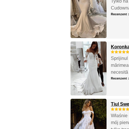
Tylko na
Cudowna 
Recenzent 
Koronka
Sprijinul
mărimea 
necesită 
Recenzent 
Tiul Sw
Właśnie 
mój pier