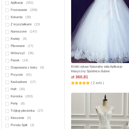
Aplikacje
(352)
Frezowanie
(209)
Kokarda
(30)
Z kryształkami
(13)
Nanoszone
(147)
Kwiaty
(8)
Plisowane
(17)
Wzburzyć
(36)
Pasek
(14)
Krótki rękaw Naturalny talia Aplikacje
Drapowana z boku
(9)
Klasyczny Spódnica ślubne
Przycisk
(81)
zł 360,81
Kaskadowe
(17)
( 2 avis )
Haft
(30)
Koronka
(263)
Perły
(8)
Trójkąt plecionka
(27)
Kieszenie
(5)
Przodu Split
(3)