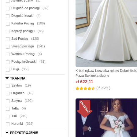
Asymetryczny
(5)
Długość do podłogi
(82)
Długość kostki
(4)
Katedra Pociąg
(106)
Kaplicy pociągu
(85)
Sąd Pociąg
(120)
Sweep pociągu
(141)
Watteau Pociąg
(4)
Pociąg królewski
(61)
Długi
(356)
Krótki rękaw Koszulka rękaw Dekolt łódk
Plaża Sukienka ślubne
TKANINA
zł 622,11
Szyfon
(19)
( 6 avis )
Organza
(45)
Satyna
(192)
Tafta
(4)
Tiul
(249)
Koronki
(319)
PRZYSTROJENIE