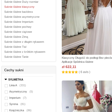
Suknie ślubne Duży rozmiar
Suknie ślubne klasyczny
Suknie ślubne backless
Suknie ślubne asymetryczne
Suknie ślubne Imperium
Suknie ślubne pochwy
Suknie ślubne ciążowe
Suknie ślubne Zimą
Suknie ślubne z długim rękawem
Suknie ślubne Tiul
Suknie ślubne z krótkim rękawem
Suknie ślubne Tanie
Klasyczny Długość do podłogi Bez plecó
Aplikacje Spódnica ślubne
zł 622,11
Cechy sukni
( 6 avis )
SYLWETKA
Linia A
(331)
Asymetryczny
(5)
Imperium
(7)
Syrena
(81)
Księżniczka
(86)