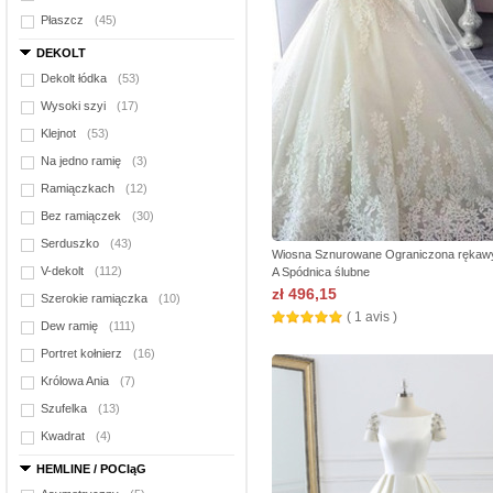
Płaszcz
(45)
DEKOLT
Dekolt łódka
(53)
Wysoki szyi
(17)
Klejnot
(53)
Na jedno ramię
(3)
Ramiączkach
(12)
Bez ramiączek
(30)
Serduszko
(43)
Wiosna Sznurowane Ograniczona rękawy
V-dekolt
(112)
A Spódnica ślubne
zł 496,15
Szerokie ramiączka
(10)
( 1 avis )
Dew ramię
(111)
Portret kołnierz
(16)
Królowa Ania
(7)
Szufelka
(13)
Kwadrat
(4)
HEMLINE / POCIąG