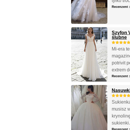
tylko tro
Recenzent 
Szyfon 
ślubne
Mi-era t
magazine
potrivit 
extrem d
Recenzent 
Nasuwki
Sukienka
musisz w
krynolin
sukienki.
Recenzent 