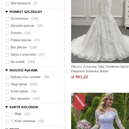
Warstwowych
(7)
POWRóT SZCZEGółY
Sznurowane
(139)
Wysokie pokryte
(25)
Dziurka
(26)
Połowy pleców
(27)
Bez pleców
(130)
Sama z powrotem
(57)
Na suwak
(162)
Płaszcz Zrzucony Talia Chybienia Ogród
DłUGOść RęKAWA
Elegancki Sukienka ślubne
zł 991,22
Rękawy trzy czwarte
(29)
Długi rękaw
(159)
Krótki rękaw
(90)
Bez rękawów
(181)
KARTA KOLORóW
Biały
(21)
Kość słoniowa
(15)