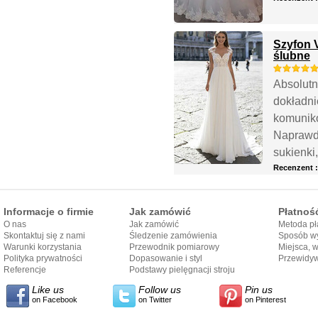
Szyfon 
ślubne
Absolutn
dokładni
komuniko
Naprawdę
sukienki
Recenzent 
Informacje o firmie
Jak zamówić
Płatnoś
O nas
Jak zamówić
Metoda pł
Skontaktuj się z nami
Śledzenie zamówienia
Sposób wy
Warunki korzystania
Przewodnik pomiarowy
Miejsca, 
Polityka prywatności
Dopasowanie i styl
Przewidy
Referencje
przewodnika
Podstawy pielęgnacji stroju
dostarcze
Like us
Follow us
Pin us
on Facebook
on Twitter
on Pinterest