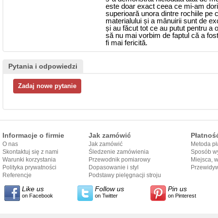
este doar exact ceea ce mi-am dorit,
superioară unora dintre rochiile pe 
materialului și a mânuirii sunt de exc
și au făcut tot ce au putut pentru a
să nu mai vorbim de faptul că a fos
fi mai fericită.
Pytania i odpowiedzi
Informacje o firmie
Jak zamówić
Płatnoś
O nas
Jak zamówić
Metoda pł
Skontaktuj się z nami
Śledzenie zamówienia
Sposób wy
Warunki korzystania
Przewodnik pomiarowy
Miejsca, 
Polityka prywatności
Dopasowanie i styl
Przewidy
Referencje
przewodnika
Podstawy pielęgnacji stroju
dostarcze
Like us
Follow us
Pin us
on Facebook
on Twitter
on Pinterest