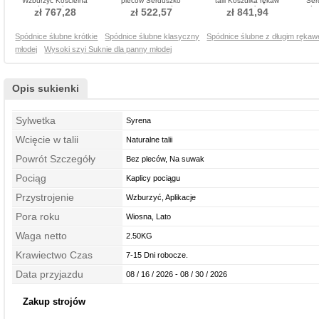
Wzburzyć Kościelna
pleców Serduszko
talii Koszulka rękaw
Ser
Spódnica ślubne
Naturalny talia Spódnica
Sukienka ślubne
trój
zł 767,28
zł 522,57
zł 841,94
ślubne
Spódnice ślubne krótkie
Spódnice ślubne klasyczny
Spódnice ślubne z długim ręka
młodej
Wysoki szyi Suknie dla panny młodej
Opis sukienki
Sylwetka
Syrena
Wcięcie w talii
Naturalne talii
Powrót Szczegóły
Bez pleców, Na suwak
Pociąg
Kaplicy pociągu
Przystrojenie
Wzburzyć, Aplikacje
Pora roku
Wiosna, Lato
Waga netto
2.50KG
Krawiectwo Czas
7-15 Dni robocze.
Data przyjazdu
08 / 16 / 2026 - 08 / 30 / 2026
Zakup strojów