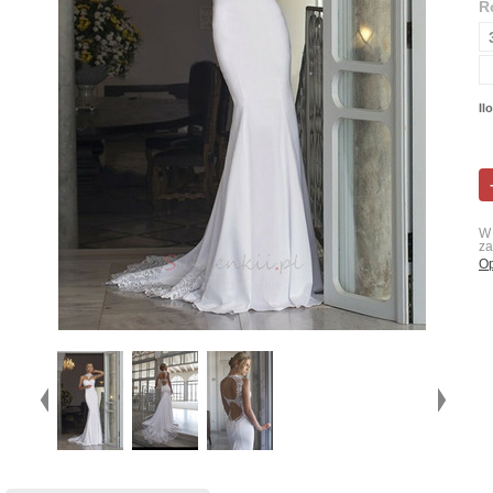
R
Il
W 
za
Op