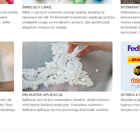
ŚWIECĄCY LINKĘ
WYŚMIENI
ycia każdej
Wiele z naszych sukienek cechuje sparkly beading na
Haftowana s
owane
rękawach lub talii. Profesjonalni krawiectwo spędzają godziny
luksusowym w
 obfite
umiejętnie szyjąc na koralikach i perłach, aby perfekcyjnie
można zastą
elegancki i klasyczny wygląd.
technologii i
wyszywać zn
DELIKATNA APLIKACJA
SZYBKA & 
nki, ale
Aplikacja ręczna jest wspaniałym detalem, dzięki któremu
Współpracuj
kę. Nasi
strój będzie bardziej atrakcyjny. Unikatowa sukienka i
logistycznyc
 idealnego
delikatna aplikacja ręczna prezentują doskonałe sukienki.
bezpieczne i