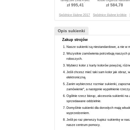
ramiączek Linia A Bez
kostki Organza Naturaln
rękawów Sukienka ślubne
talii Sukienka ślubne
zł 995,41
zł 584,78
Spódnice ślubne 2017
Spódnice ślubne krótkie
Opis sukienki
Zakup strojów
Nasze sukienki są niestandardowe, a nie w 
Wszystkie zamówienia potrzebują naszych p
roboczych.
Wybierz kolor z karty kolorów powyżej, różn
Jeśli chcesz mieć taki sam kolor jak obraz, 
elektroniczną.
Zanim wybierzesz rozmiar sukienki, zapoznaj 
zamówienie", a następnie wypełnienie rzeczy
Ogólnie rzecz biorąc, akcesoria sukienki na z
sprzedawane oddzielnie.
Domyślnie sukienki dla dorosłych mają wbud
wyprzedzeniem.
Jeśli po raz pierwszy kupisz sukienkę w nasz
nasze centrum pomocy.