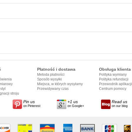
ć
Płatność i dostawa
Obsługa klienta
Metoda płatności
Polityka wymiany
ówienia
Sposób wysyłki
Polityka refundacji
miarowy
Miejsca, w których wysyłamy
Przewodnik aplikacji
styl
Przewidywany czas
Centrum pomocy
nacji stroju
dostarczenia
Pin us
+1 us
Read us
on Pinterest
on Google+
on our blog