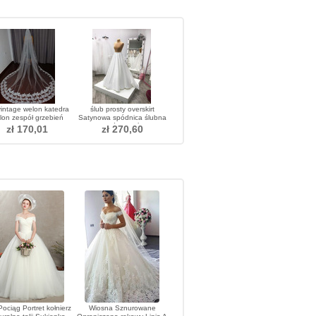
intage welon katedra
ślub prosty overskirt
lon zespół grzebień
Satynowa spódnica ślubna
susowy welon welon
maxi Spódnica ślubna
zł 170,01
zł 270,60
ślubny
Spódnica ślubna oddziela
ociąg Portret kołnierz
Wiosna Sznurowane