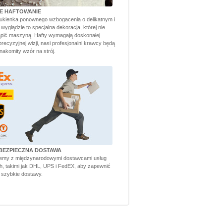
TE HAFTOWANIE
ukienka ponownego wzbogacenia o delikatnym i
yglądzie to specjalna dekoracja, której nie
pić maszyną. Hafty wymagają doskonałej
 precyzyjnej wizji, nasi profesjonalni krawcy będą
akomity wzór na strój.
BEZPIECZNA DOSTAWA
emy z międzynarodowymi dostawcami usług
h, takimi jak DHL, UPS i FedEX, aby zapewnić
 szybkie dostawy.