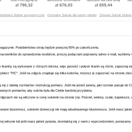
e
Aula Przeciągnięcia
Nanoszone Sznurowane
Naturalne talii Dew ramię
Nat
pociągu Sukienka ślubne
Naturalny talia Sukienka
Sukienka ślubne
zł 796,32
zł 676,03
zł 659,44
ślubne
Spódnice ślubne asymetryczne
Formalny Suknie dla panny młodej
Zimowe Suknie ślubne
magazynie. Podobieństwo stroju będzie powyżej 95% po zakończeniu.
racowników do sprawdzenia osobiście, proszę podaj nam poprawny adres e-mail, wyślemy C
e tkaniny są wykonane z różnych tekstur, więc jasność i połysk tkanin są różne, zapoznaj 
wybierz "PIC". Jeśli na zdjęciu znajduje się kilka kolorów, możesz je zapoznać na stronie zl
się z tabelą rozmiarów i instrukcją pomiaru. Jeśli nie jesteś pewny, jaki rozmiar pasuje do
wistych pomiarów, aby suknia była dla Ciebie bardziej przydatna.
djęciach nie są wliczone w cenę sukienki na stronie (np. Pościel, welony, szale, kapelusze, 
owane biustonosz, sukienki dziewcząt nie mają wbudowanego biustonosza. Jeśli masz jaki
ej witrynie lub jeśli masz jakieś pytania, skontaktuj się z nami z wyprzedzeniem, postaram