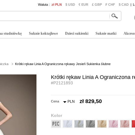
Waluta :
zł PLN
$ USD
€ EUR
£ GBP
₣ CHF
$ CAD
|
L
na studniówkę
Suknie koktajlowe
Dzieci sukienki
Suknie matki
Akceso
niczka
Krótki rękaw Linia A Ograniczona rękawy Jesień Sukienka ślubne
Krótki rękaw Linia A Ograniczona 
#P2121893
zł 829,50
Cena
PLN
Kolor