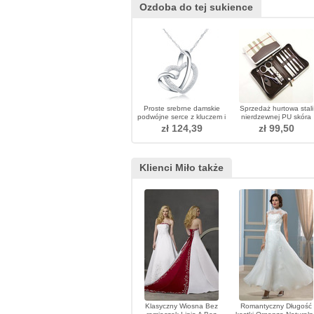
Ozdoba do tej sukience
Proste srebrne damskie
Sprzedaż hurtowa stali
podwójne serce z kluczem i
nierdzewnej PU skóra
wisiorkiem
najwyższej klasy garnitu
zł 124,39
zł 99,50
klipy do paznokci
Klienci Miło także
Klasyczny Wiosna Bez
Romantyczny Długość