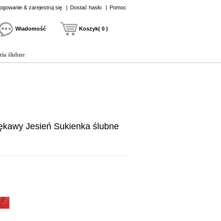
ogowanie & zarejestruj się
|
Dostać hasło
|
Pomoc
Wiadomość
Koszyk( 0 )
ria ślubne
rękawy Jesień Sukienka ślubne