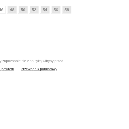
46
48
50
52
54
56
58
zapoznanie się z polityką witryny przed
 powrotu
Przewodnik pomiarowy