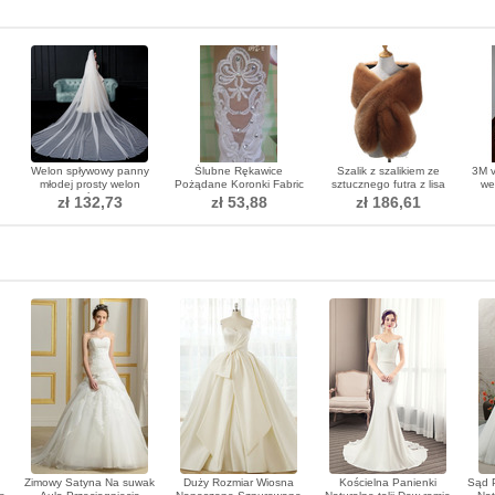
Welon spływowy panny
Ślubne Rękawice
Szalik z szalikiem ze
3M v
młodej prosty welon
Pożądane Koronki Fabric
sztucznego futra z lisa
we
ry
fotografia ślubna długi
Translucent Autumn
luk
zł 132,73
zł 53,88
zł 186,61
welon akcesoria ślubne
Zimowy Satyna Na suwak
Duży Rozmiar Wiosna
Kościelna Panienki
Sąd P