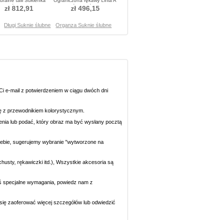
uralne talii Sukienka
Ograniczona rękawy Linia A
ślubne
Spódnica ślubne
zł 812,91
zł 496,15
Długi Suknie ślubne
Organza Suknie ślubne
i e-mail z potwierdzeniem w ciągu dwóch dni
się z przewodnikiem kolorystycznym.
ecenia lub podać, który obraz ma być wysłany pocztą
 Ciebie, sugerujemy wybranie "wytworzone na
chusty, rękawiczki itd.), Wszystkie akcesoria są
eś specjalne wymagania, powiedz nam z
y się zaoferować więcej szczegółów lub odwiedzić