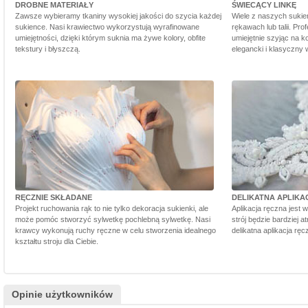
DROBNE MATERIAŁY
ŚWIECĄCY LINKĘ
Zawsze wybieramy tkaniny wysokiej jakości do szycia każdej
Wiele z naszych sukie
sukience. Nasi krawiectwo wykorzystują wyrafinowane
rękawach lub talii. Pr
umiejętności, dzięki którym suknia ma żywe kolory, obfite
umiejętnie szyjąc na ko
tekstury i błyszczą.
elegancki i klasyczny 
RĘCZNIE SKŁADANE
DELIKATNA APLIKA
Projekt ruchowania rąk to nie tylko dekoracja sukienki, ale
Aplikacja ręczna jest 
może pomóc stworzyć sylwetkę pochlebną sylwetkę. Nasi
strój będzie bardziej a
krawcy wykonują ruchy ręczne w celu stworzenia idealnego
delikatna aplikacja rę
kształtu stroju dla Ciebie.
Opinie użytkowników