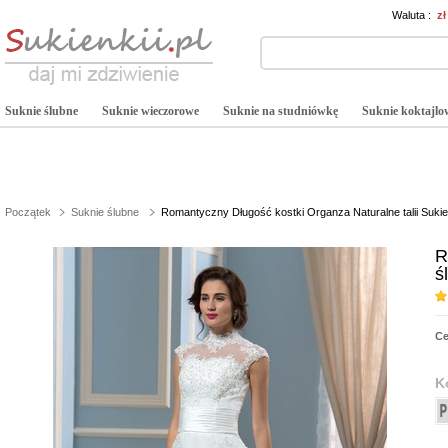
Waluta :
z
Suknie ślubne
Suknie wieczorowe
Suknie na studniówkę
Suknie koktajlo
Początek
Suknie ślubne
Romantyczny Długość kostki Organza Naturalne talii Suki
R
ś
C
K