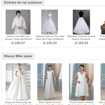
Ozdoba do tej sukience
Ślubny Szal Wieczny
Ślubne Petticoat Trzy felgi
Wedding Petticoat Suknia
Perr
Zimowy Tinker Bell Room
Silna Net Pełna Sukienka
ślubna Perimeter
kobi
Long Sleeve
Dwa paczki
Bezramienna Standardowa
Long 
zł 240,57
zł 120,24
zł 165,91
Elastyczna talia
Klienci Miło także
Elegancki Dew ramię Na
Zima Ogród Koronki
Prosty Pasek V-dekolt
Bez 