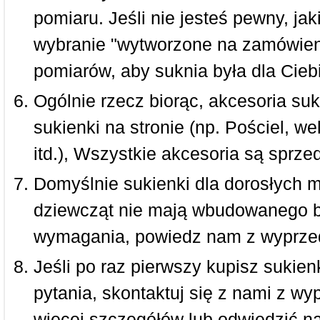
pomiaru. Jeśli nie jesteś pewny, ja
wybranie "wytworzone na zamówieni
pomiarów, aby suknia była dla Ciebi
Ogólnie rzecz biorąc, akcesoria suk
sukienki na stronie (np. Pościel, we
itd.), Wszystkie akcesoria są sprz
Domyślnie sukienki dla dorosłych 
dziewcząt nie mają wbudowanego bi
wymagania, powiedz nam z wyprze
Jeśli po raz pierwszy kupisz sukienk
pytania, skontaktuj się z nami z w
więcej szczegółów lub odwiedzić n