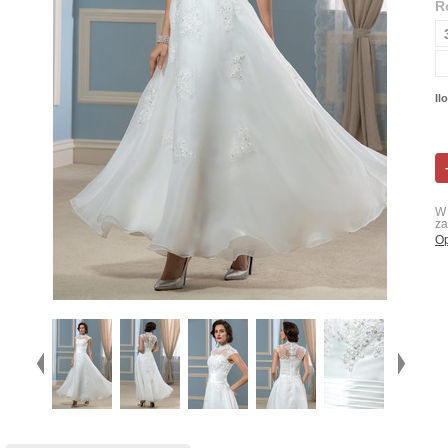
R
Il
W 
za
Op