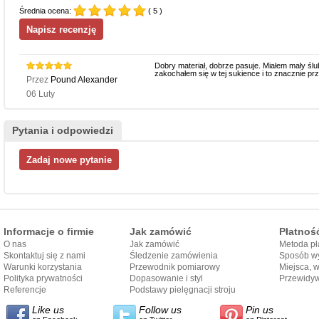
Średnia ocena:
( 5 )
Dobry materiał, dobrze pasuje. Miałem mały śl
zakochałem się w tej sukience i to znacznie pr
Przez
Pound Alexander
06 Luty
Pytania i odpowiedzi
Informacje o firmie
Jak zamówić
Płatnoś
O nas
Jak zamówić
Metoda pł
Skontaktuj się z nami
Śledzenie zamówienia
Sposób wy
Warunki korzystania
Przewodnik pomiarowy
Miejsca, 
Polityka prywatności
Dopasowanie i styl
Przewidy
Referencje
przewodnika
Podstawy pielęgnacji stroju
dostarcze
Like us
Follow us
Pin us