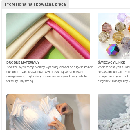
Profesjonalna i poważna praca
DROBNE MATERIAŁY
ŚWIECĄCY LINKĘ
Zawsze wybieramy tkaniny wysokiej jakości do szycia każdej
Wiele z naszych sukie
sukience. Nasi krawiectwo wykorzystują wyrafinowane
rękawach lub talii. Pr
umiejętności, dzięki którym suknia ma żywe kolory, obfite
umiejętnie szyjąc na ko
tekstury i błyszczą.
elegancki i klasyczny 