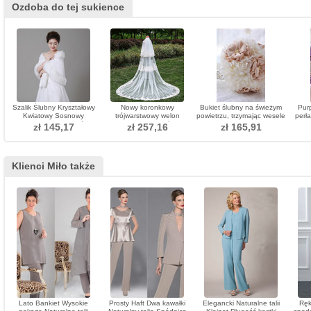
Ozdoba do tej sukience
Szalik Ślubny Kryształowy
Nowy koronkowy
Bukiet ślubny na świeżym
Pur
Kwiatowy Sosnowy
trójwarstwowy welon
powietrzu, trzymając wesele
perła
Romantyczny Pokój
hurtowy akcesoria ślubne
d
zł 145,17
zł 257,16
zł 165,91
welon na ogon
go
Klienci Miło także
Lato Bankiet Wysokie
Prosty Haft Dwa kawałki
Elegancki Naturalne talii
Ręk