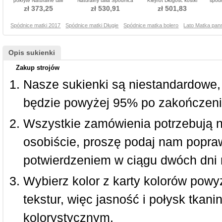
pokryte Naturalne talii
Naturalny talia Spódnica
Klejnot Długość kostki
spod
Sukienka matka garnitury
matka garnitury
Sukienka matka garnitury
zł 373,25
zł 530,91
zł 501,83
Spódnice matki 2017
Spódnice matki Długie
Spódnice matka bolero
Lato Matka pan
Opis sukienki
Zakup strojów
Nasze sukienki są niestandardowe,
będzie powyżej 95% po zakończeni
Wszystkie zamówienia potrzebują 
osobiście, proszę podaj nam popraw
potwierdzeniem w ciągu dwóch dni 
Wybierz kolor z karty kolorów powy
tekstur, więc jasność i połysk tkan
kolorystycznym.