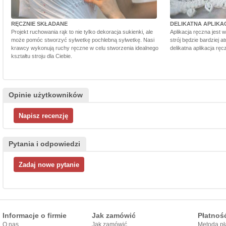
RĘCZNIE SKŁADANE
DELIKATNA APLIKA
Projekt ruchowania rąk to nie tylko dekoracja sukienki, ale
Aplikacja ręczna jest 
może pomóc stworzyć sylwetkę pochlebną sylwetkę. Nasi
strój będzie bardziej a
krawcy wykonują ruchy ręczne w celu stworzenia idealnego
delikatna aplikacja rę
kształtu stroju dla Ciebie.
Opinie użytkowników
Pytania i odpowiedzi
Informacje o firmie
Jak zamówić
Płatnoś
O nas
Jak zamówić
Metoda pł