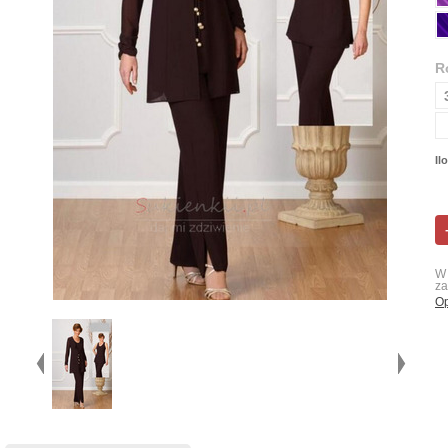
R
Il
W 
za
Op