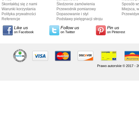
Skontaktuj się z nami
Śledzenie zamówienia
Sposób wy
Warunki korzystania
Przewodnik pomiarowy
Miejsca, 
Polityka prywatności
Dopasowanie i styl
Przewidy
Referencje
przewodnika
Podstawy pielęgnacji stroju
dostarcze
Like us
Follow us
Pin us
on Facebook
on Twitter
on Pinterest
Prawo autorskie © 2017 - 