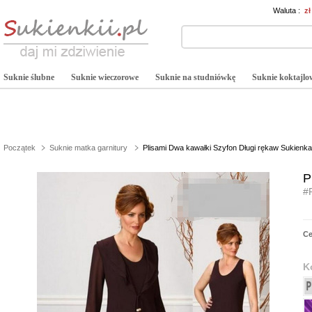
Waluta :
z
Suknie ślubne
Suknie wieczorowe
Suknie na studniówkę
Suknie koktajlo
Początek
Suknie matka garnitury
Plisami Dwa kawałki Szyfon Długi rękaw Sukienka
P
#
C
K