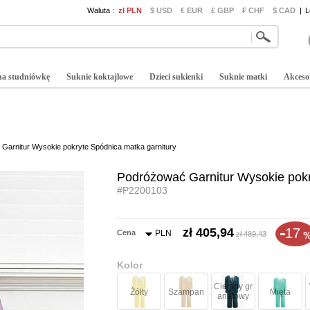
Waluta :
zł PLN
$ USD
€ EUR
£ GBP
₣ CHF
$ CAD
|
L
na studniówkę
Suknie koktajlowe
Dzieci sukienki
Suknie matki
Akceso
Garnitur Wysokie pokryte Spódnica matka garnitury
Podróżować Garnitur Wysokie pokr
#P2200103
zł 405,94
17
Cena
PLN
zł 489,43
Kolor
Ciemny gr
Żółty
Szampan
Mięta
anatowy