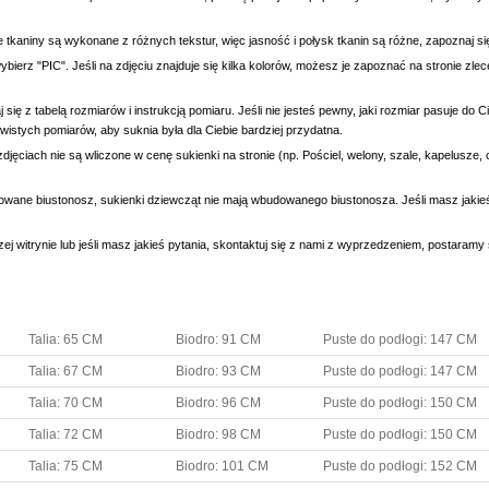
e tkaniny są wykonane z różnych tekstur, więc jasność i połysk tkanin są różne, zapoznaj 
wybierz "PIC". Jeśli na zdjęciu znajduje się kilka kolorów, możesz je zapoznać na stronie zl
się z tabelą rozmiarów i instrukcją pomiaru. Jeśli nie jesteś pewny, jaki rozmiar pasuje do
wistych pomiarów, aby suknia była dla Ciebie bardziej przydatna.
djęciach nie są wliczone w cenę sukienki na stronie (np. Pościel, welony, szale, kapelusze, 
owane biustonosz, sukienki dziewcząt nie mają wbudowanego biustonosza. Jeśli masz jaki
ej witrynie lub jeśli masz jakieś pytania, skontaktuj się z nami z wyprzedzeniem, postaram
Talia: 65 CM
Biodro: 91 CM
Puste do podłogi: 147 CM
Talia: 67 CM
Biodro: 93 CM
Puste do podłogi: 147 CM
Talia: 70 CM
Biodro: 96 CM
Puste do podłogi: 150 CM
Talia: 72 CM
Biodro: 98 CM
Puste do podłogi: 150 CM
Talia: 75 CM
Biodro: 101 CM
Puste do podłogi: 152 CM