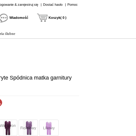
ogowanie & zarejestruj się
|
Dostać hasło
|
Pomoc
Wiadomość
Koszyk( 0 )
ria ślubne
yte Spódnica matka garnitury
Winogron
Fioletowy
Liliowy
o