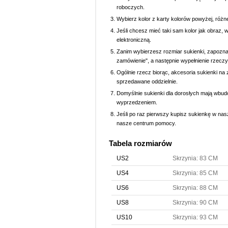
roboczych.
Wybierz kolor z karty kolorów powyżej, różn
Jeśli chcesz mieć taki sam kolor jak obraz, 
elektroniczną.
Zanim wybierzesz rozmiar sukienki, zapoznaj 
zamówienie", a następnie wypełnienie rzeczy
Ogólnie rzecz biorąc, akcesoria sukienki na z
sprzedawane oddzielnie.
Domyślnie sukienki dla dorosłych mają wbud
wyprzedzeniem.
Jeśli po raz pierwszy kupisz sukienkę w nasz
nasze centrum pomocy.
Tabela rozmiarów
US2
Skrzynia: 83 CM
US4
Skrzynia: 85 CM
US6
Skrzynia: 88 CM
US8
Skrzynia: 90 CM
US10
Skrzynia: 93 CM