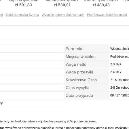
ka
Klejnot Długość kostki
Naturalny talia Spódnica
spodnie Szyfon Spódnica
Spa
Sukienka matka garnitury
matka garnitury
matka garnitury
Suki
zł 501,83
zł 530,91
zł 489,43
mi
Spódnice matka Syrena
Wysokie pokryte Suknie matki
Podróżować Spódnice matki
Pora roku
Wiosna, Jesi
Miejsca weselne
Podróżować, 
Waga netto
2.00KG
Waga przesyłki
2.48KG
Krawiectwo Czas
7-15 Dni rob
Czas wysyłki
2-8 Dni robo
Data przyjazdu
08 / 17 / 2026
ny
magazynie. Podobieństwo stroju będzie powyżej 95% po zakończeniu.
racowników do sprawdzenia osobiście, proszę podaj nam poprawny adres e-mail, wyślemy C