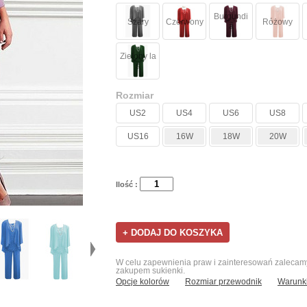
Burgundi
Szary
Czerwony
Różowy
a
Zielony la
s
Rozmiar
US2
US4
US6
US8
US16
16W
18W
20W
Ilość :
W celu zapewnienia praw i zainteresowań zalecamy 
zakupem sukienki.
Opcje kolorów
Rozmiar przewodnik
Warunki