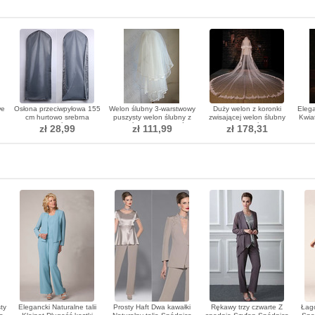
we
Osłona przeciwpyłowa 155
Welon ślubny 3-warstwowy
Duży welon z koronki
Elega
cm hurtowo srebrna
puszysty welon ślubny z
zwisającej welon ślubny
Kwia
przezroczysta ślubna torba
pereł ślubny welon krótki
długi welon ślubny
Prost
zł 28,99
zł 111,99
zł 178,31
na kurz
ty
Elegancki Naturalne talii
Prosty Haft Dwa kawałki
Rękawy trzy czwarte Z
Łago