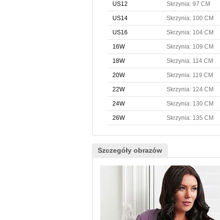
US12
Skrzynia: 97 CM
US14
Skrzynia: 100 CM
US16
Skrzynia: 104 CM
16W
Skrzynia: 109 CM
18W
Skrzynia: 114 CM
20W
Skrzynia: 119 CM
22W
Skrzynia: 124 CM
24W
Skrzynia: 130 CM
26W
Skrzynia: 135 CM
Szczegóły obrazów