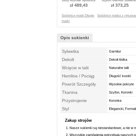
Duży Rozmiar Spódnica
Szyfon Garnitur Sukien
matka garnitury
matka garnitury
zł 489,43
zł 373,25
Spódnice matki Długie
Spódnice matka z rękawa
matki
Opis sukienki
Sylwetka
Garnitur
Dekolt
Dekolt łódka
Wcięcie w talii
Naturalne talii
Hemline / Pociąg
Długość kostki
Powrót Szczegóły
Wysokie pokryte
Tkanina
Szyfon, Koronki
Przystrojenie
Koronka
Styl
Elegancki, Formal
Zakup strojów
Nasze sukienki są niestandardowe, a nie w 
Wszystkie zamówienia potrzebują naszych p