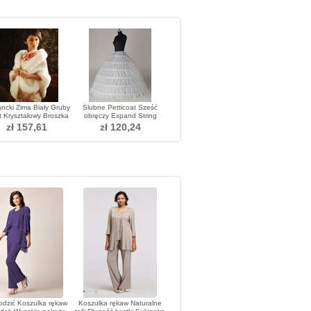
ncki Zima Biały Gruby
Ślubne Petticoat Sześć
t Kryształowy Broszka
obręczy Expand String
okąt Szal Szybereczny
Width Full dress Adjustable
zł 157,61
zł 120,24
dzić Koszulka rękaw
Koszulka rękaw Naturalne