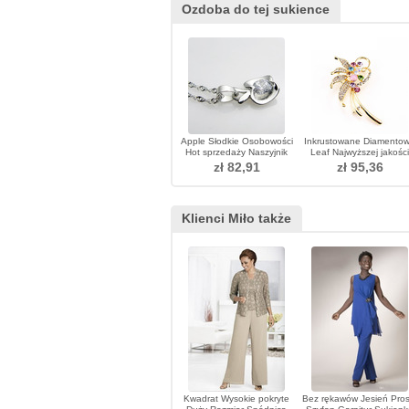
Ozdoba do tej sukience
Apple Słodkie Osobowości
Inkrustowane Diamento
Hot sprzedaży Naszyjnik
Leaf Najwyższej jakości
Naszyjnik
Crystal Women Flowers
zł 82,91
zł 95,36
Broszka
Klienci Miło także
Kwadrat Wysokie pokryte
Bez rękawów Jesień Pros