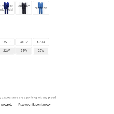
Królewski
Jako obra
Niebieski
niebieski
z
US10
US12
US14
22W
24W
26W
zapoznanie się z polityką witryny przed
 powrotu
Przewodnik pomiarowy