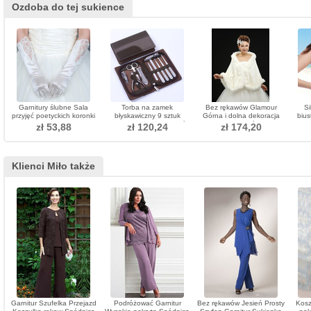
Ozdoba do tej sukience
Garnitury ślubne Sala
Torba na zamek
Bez rękawów Glamour
Si
przyjęć poetyckich koronki
błyskawiczny 9 sztuk
Górna i dolna dekoracja
bius
koronki
Festiwal Najwyższej jakości
wełny Szalik ślubny
zł 53,88
zł 120,24
zł 174,20
stalowa obudowa ze skóry
PU Adornment
Klienci Miło także
Garnitur Szufelka Przejazd
Podróżować Garnitur
Bez rękawów Jesień Prosty
Kosz