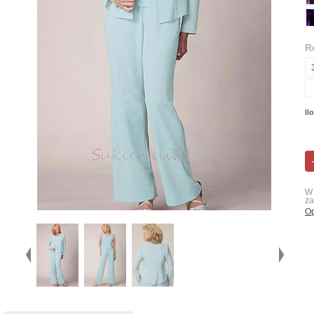
R
Il
W 
za
Op