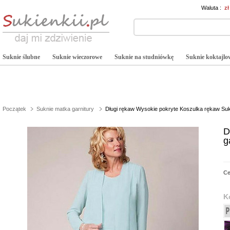
Waluta :
z
Suknie ślubne
Suknie wieczorowe
Suknie na studniówkę
Suknie koktajlo
Początek
Suknie matka garnitury
Długi rękaw Wysokie pokryte Koszulka rękaw Suk
D
g
C
K