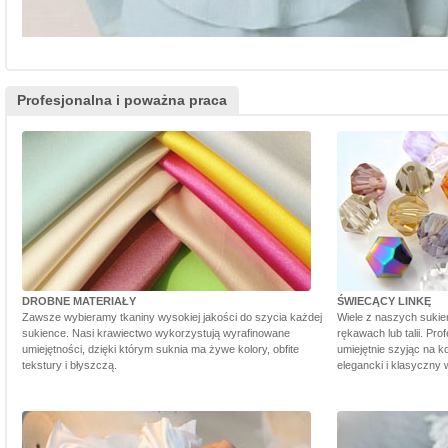
Profesjonalna i poważna praca
DROBNE MATERIAŁY
ŚWIECĄCY LINKĘ
Zawsze wybieramy tkaniny wysokiej jakości do szycia każdej
Wiele z naszych sukie
sukience. Nasi krawiectwo wykorzystują wyrafinowane
rękawach lub talii. Pr
umiejętności, dzięki którym suknia ma żywe kolory, obfite
umiejętnie szyjąc na ko
tekstury i błyszczą.
elegancki i klasyczny 