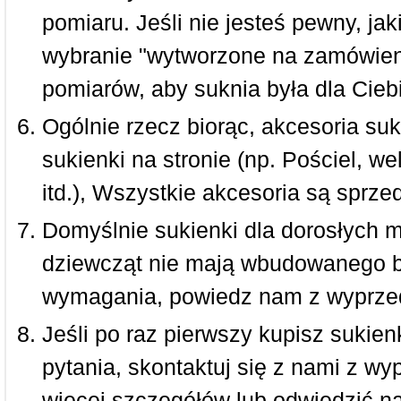
pomiaru. Jeśli nie jesteś pewny, ja
wybranie "wytworzone na zamówieni
pomiarów, aby suknia była dla Ciebi
Ogólnie rzecz biorąc, akcesoria suk
sukienki na stronie (np. Pościel, we
itd.), Wszystkie akcesoria są sprz
Domyślnie sukienki dla dorosłych 
dziewcząt nie mają wbudowanego bi
wymagania, powiedz nam z wyprze
Jeśli po raz pierwszy kupisz sukienk
pytania, skontaktuj się z nami z w
więcej szczegółów lub odwiedzić n