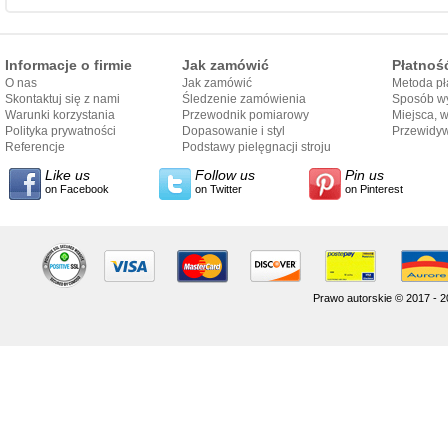
Informacje o firmie
Jak zamówić
Płatnoś
O nas
Jak zamówić
Metoda pł
Skontaktuj się z nami
Śledzenie zamówienia
Sposób wy
Warunki korzystania
Przewodnik pomiarowy
Miejsca, 
Polityka prywatności
Dopasowanie i styl
Przewidy
Referencje
przewodnika
Podstawy pielęgnacji stroju
dostarcze
Like us
Follow us
Pin us
on Facebook
on Twitter
on Pinterest
Prawo autorskie © 2017 - 