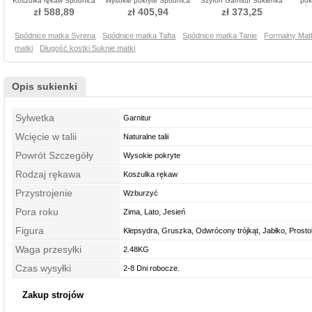
Koszulka rękaw Spódnica
Wysokie pokryte Spódnica
Szyfon Garnitur Sukienka
pok
matka garnitury
matka garnitury
matka garnitury
Spódn
zł 588,89
zł 405,94
zł 373,25
Spódnice matka Syrena
Spódnice matka Tafta
Spódnice matka Tanie
Formalny Mat
matki
Długość kostki Suknie matki
Opis sukienki
Sylwetka
Garnitur
Wcięcie w talii
Naturalne talii
Powrót Szczegóły
Wysokie pokryte
Rodzaj rękawa
Koszulka rękaw
Przystrojenie
Wzburzyć
Pora roku
Zima, Lato, Jesień
Figura
Klepsydra, Gruszka, Odwrócony trójkąt, Jabłko, Prosto
Waga przesyłki
Średni
2.48KG
Czas wysyłki
2-8 Dni robocze.
Zakup strojów