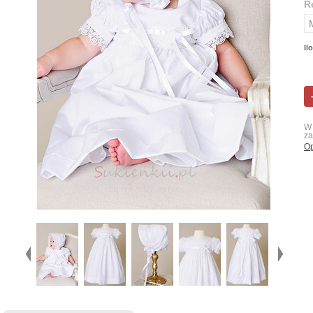
R
Il
W 
za
Op