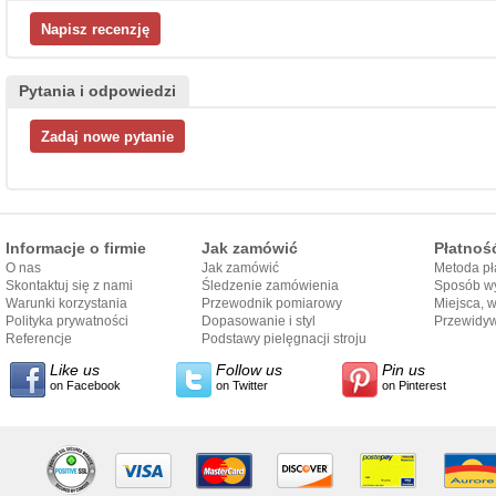
Pytania i odpowiedzi
Informacje o firmie
Jak zamówić
Płatnoś
O nas
Jak zamówić
Metoda pł
Skontaktuj się z nami
Śledzenie zamówienia
Sposób wy
Warunki korzystania
Przewodnik pomiarowy
Miejsca, 
Polityka prywatności
Dopasowanie i styl
Przewidy
Referencje
przewodnika
Podstawy pielęgnacji stroju
dostarcze
Like us
Follow us
Pin us
on Facebook
on Twitter
on Pinterest