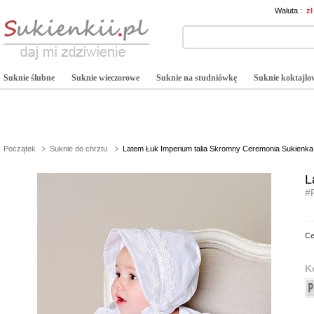
Waluta :
z
Suknie ślubne
Suknie wieczorowe
Suknie na studniówkę
Suknie koktajlo
Początek
Suknie do chrztu
Latem Łuk Imperium talia Skromny Ceremonia Sukienka
L
#
C
K