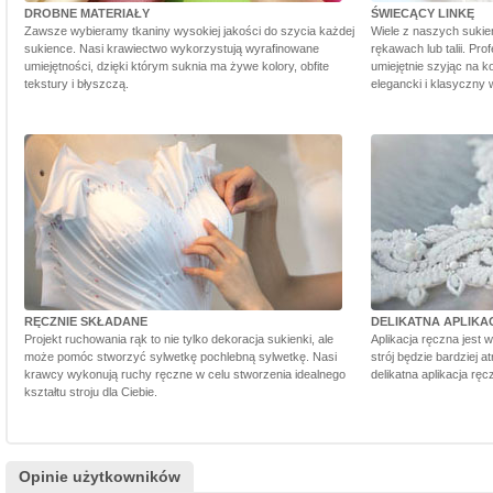
DROBNE MATERIAŁY
ŚWIECĄCY LINKĘ
Zawsze wybieramy tkaniny wysokiej jakości do szycia każdej
Wiele z naszych sukie
sukience. Nasi krawiectwo wykorzystują wyrafinowane
rękawach lub talii. Pr
umiejętności, dzięki którym suknia ma żywe kolory, obfite
umiejętnie szyjąc na ko
tekstury i błyszczą.
elegancki i klasyczny 
RĘCZNIE SKŁADANE
DELIKATNA APLIKA
Projekt ruchowania rąk to nie tylko dekoracja sukienki, ale
Aplikacja ręczna jest 
może pomóc stworzyć sylwetkę pochlebną sylwetkę. Nasi
strój będzie bardziej a
krawcy wykonują ruchy ręczne w celu stworzenia idealnego
delikatna aplikacja rę
kształtu stroju dla Ciebie.
Opinie użytkowników