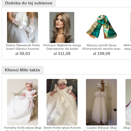
Ozdoba do tej sukience
Ślubne Rękawiczki Pokój
Perruque Wgłębienie bangs
Wszyscy dorośli Spray
Welo
Jesień Glamour Koronka
Odpowiednie dla kobiet
Różnorodność wzorów szwu
wstą
Tkanina Bow Tie
Long Curly Long Curly
kwiatowego
kość s
zł 58,03
zł 311,08
zł 199,09
Klienci Miło także
Formalny Krótki rękaw Długi
Średni Krótki rękaw Koronki
Czapka Wakacje Długi
Długi