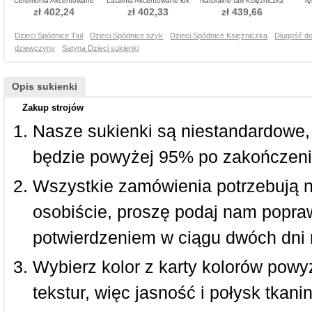
Ceremonia Akcentowane
Latarnia Akcentowane łuk
Naturalne talii Księżniczka
rę
łuk Spódnica do chrztu
Spódnica do chrztu
Sukienka do chrztu
Sp
zł 402,24
zł 402,33
zł 439,66
Dzieci Spódnice Tiul
Dzieci Spódnice szyk
Dzieci Spódnice Księżniczka
Długość do
dziewczyny
Satyna Dzieci sukienki
Opis sukienki
Zakup strojów
Nasze sukienki są niestandardowe,
będzie powyżej 95% po zakończeni
Wszystkie zamówienia potrzebują 
osobiście, proszę podaj nam popraw
potwierdzeniem w ciągu dwóch dni 
Wybierz kolor z karty kolorów powy
tekstur, więc jasność i połysk tkan