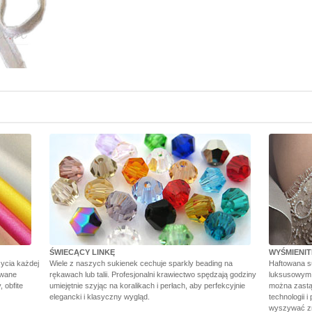
ŚWIECĄCY LINKĘ
WYŚMIENI
ycia każdej
Wiele z naszych sukienek cechuje sparkly beading na
Haftowana s
owane
rękawach lub talii. Profesjonalni krawiectwo spędzają godziny
luksusowym w
 obfite
umiejętnie szyjąc na koralikach i perłach, aby perfekcyjnie
można zastą
elegancki i klasyczny wygląd.
technologii i
wyszywać zn