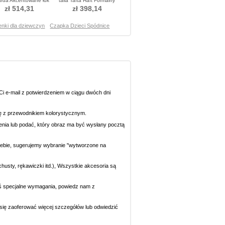
rda Akcentowane łuk
talia Tafta Haft Formalny
ukienka do chrztu
Sukienka do chrztu
zł 514,31
zł 398,14
enki dla dziewczyn
Czapka Dzieci Spódnice
i e-mail z potwierdzeniem w ciągu dwóch dni
się z przewodnikiem kolorystycznym.
ecenia lub podać, który obraz ma być wysłany pocztą
 Ciebie, sugerujemy wybranie "wytworzone na
chusty, rękawiczki itd.), Wszystkie akcesoria są
eś specjalne wymagania, powiedz nam z
y się zaoferować więcej szczegółów lub odwiedzić