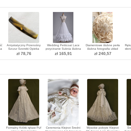
ść
Antystatyczny Przenośny
Wedding Petticoat Lace
Diamentowe ślubne perła
Ręka
ka
Szczur Szorstki Opieka
przycinanie Suknia ślubna
ślubna fotografia układ
słon
nt
Medyczna Sprzedaż
Long Polyester tafta
dekoracji pomysły
Ko
zł 78,76
zł 165,91
zł 240,57
Hurtowa
gospodarstwa kwiaty
Formalny Krótki rękaw Puf
Ceremonia Klejnot Średni
Wysokie pokryte Klejnot
Śr