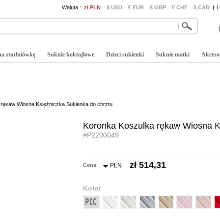
Waluta :
zł PLN
$ USD
€ EUR
£ GBP
₣ CHF
$ CAD
|
L
na studniówkę
Suknie koktajlowe
Dzieci sukienki
Suknie matki
Akceso
rękaw Wiosna Księżniczka Sukienka do chrztu
Koronka Koszulka rękaw Wiosna Ks
#P2200049
zł 514,31
Cena
PLN
Kolor