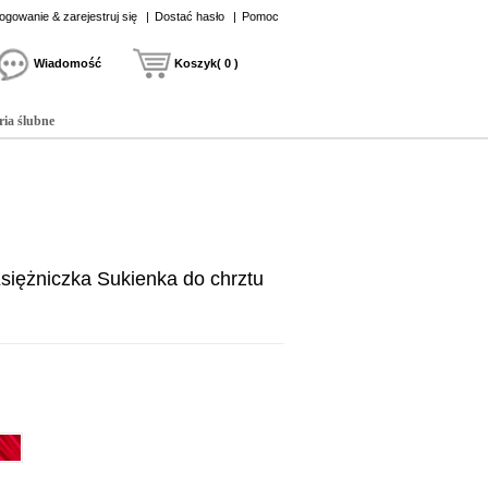
ogowanie & zarejestruj się
|
Dostać hasło
|
Pomoc
Wiadomość
Koszyk( 0 )
ria ślubne
iężniczka Sukienka do chrztu