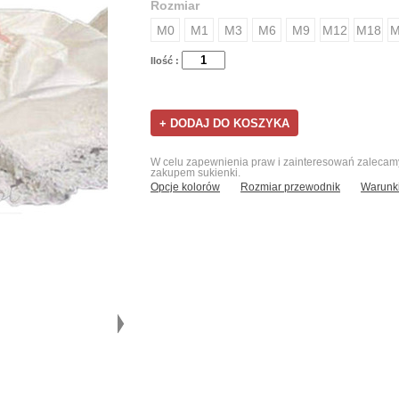
Rozmiar
M0
M1
M3
M6
M9
M12
M18
M
Ilość :
W celu zapewnienia praw i zainteresowań zalecamy 
zakupem sukienki.
Opcje kolorów
Rozmiar przewodnik
Warunki