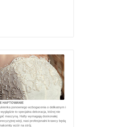
TE HAFTOWANIE
ukienka ponownego wzbogacenia o delikatnym i
yglądzie to specjalna dekoracja, której nie
pić maszyną. Hafty wymagają doskonałej
 precyzyjnej wizji, nasi profesjonalni krawcy będą
akomity wzór na strój.