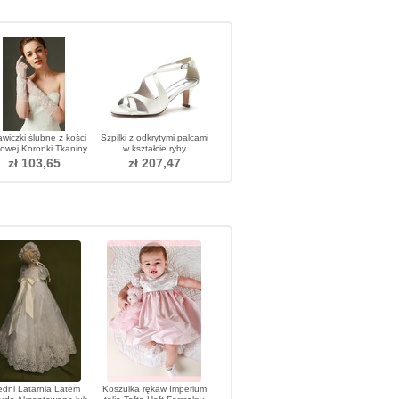
wiczki ślubne z kości
Szpilki z odkrytymi palcami
iowej Koronki Tkaniny
w kształcie ryby
ronkowe Shade Fall
zł 103,65
zł 207,47
Sexy
edni Latarnia Latem
Koszulka rękaw Imperium