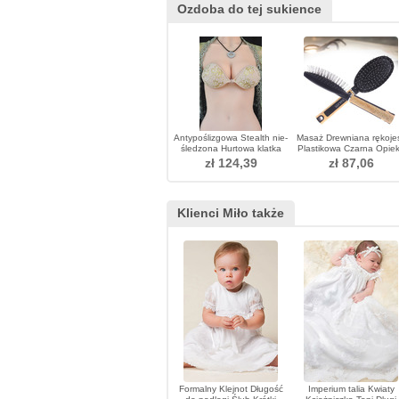
Ozdoba do tej sukience
Antypoślizgowa Stealth nie-
Masaż Drewniana rękoje
śledzona Hurtowa klatka
Plastikowa Czarna Opie
piersiowa Invisible
Zdrowotna Mały Adornme
zł 124,39
zł 87,06
biustonosz
Klienci Miło także
Formalny Klejnot Długość
Imperium talia Kwiaty