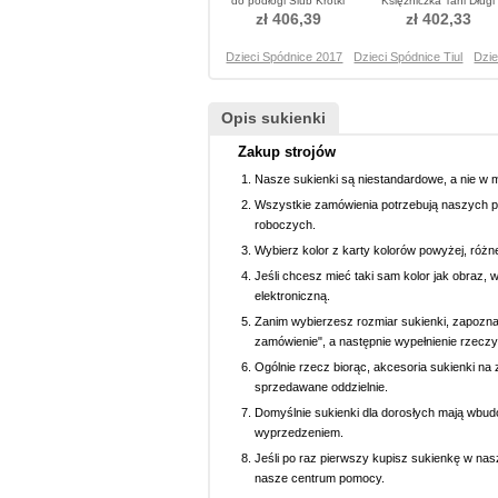
do podłogi Ślub Krótki
Księżniczka Tani Długi
rękaw Sukienka do chrztu
Sukienka do chrztu
zł 406,39
zł 402,33
Dzieci Spódnice 2017
Dzieci Spódnice Tiul
Dzi
Opis sukienki
Zakup strojów
Nasze sukienki są niestandardowe, a nie w 
Wszystkie zamówienia potrzebują naszych p
roboczych.
Wybierz kolor z karty kolorów powyżej, różn
Jeśli chcesz mieć taki sam kolor jak obraz, 
elektroniczną.
Zanim wybierzesz rozmiar sukienki, zapoznaj 
zamówienie", a następnie wypełnienie rzeczy
Ogólnie rzecz biorąc, akcesoria sukienki na z
sprzedawane oddzielnie.
Domyślnie sukienki dla dorosłych mają wbud
wyprzedzeniem.
Jeśli po raz pierwszy kupisz sukienkę w nasz
nasze centrum pomocy.