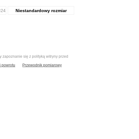
24
Niestandardowy rozmiar
zapoznanie się z polityką witryny przed
 powrotu
Przewodnik pomiarowy