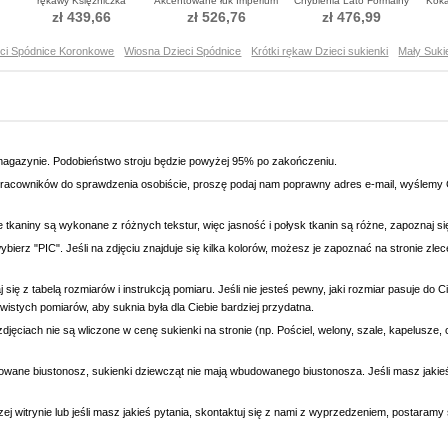
rękawy Księżniczka
Akcentowane łuk Imperium
Chybienia Lato Formalny
Koka
Sukienka do chrztu
talia Sukienka do chrztu
Sukienka do chrztu
S
zł 439,66
zł 526,76
zł 476,99
eci Spódnice Koronkowe
Wiosna Dzieci Spódnice
Krótki rękaw Dzieci sukienki
Mały Suki
magazynie. Podobieństwo stroju będzie powyżej 95% po zakończeniu.
racowników do sprawdzenia osobiście, proszę podaj nam poprawny adres e-mail, wyślemy C
e tkaniny są wykonane z różnych tekstur, więc jasność i połysk tkanin są różne, zapoznaj 
wybierz "PIC". Jeśli na zdjęciu znajduje się kilka kolorów, możesz je zapoznać na stronie zl
się z tabelą rozmiarów i instrukcją pomiaru. Jeśli nie jesteś pewny, jaki rozmiar pasuje do
wistych pomiarów, aby suknia była dla Ciebie bardziej przydatna.
djęciach nie są wliczone w cenę sukienki na stronie (np. Pościel, welony, szale, kapelusze, 
owane biustonosz, sukienki dziewcząt nie mają wbudowanego biustonosza. Jeśli masz jaki
ej witrynie lub jeśli masz jakieś pytania, skontaktuj się z nami z wyprzedzeniem, postaram