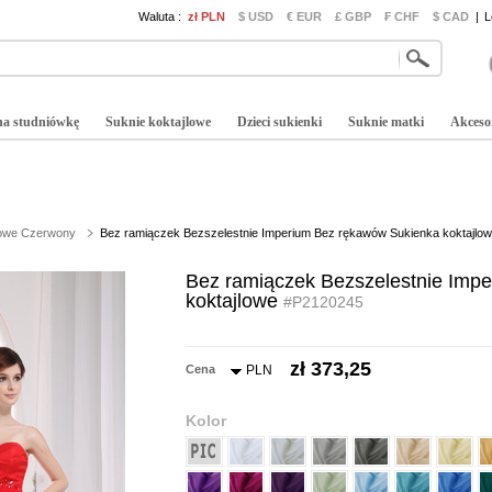
Waluta :
zł PLN
$ USD
€ EUR
£ GBP
₣ CHF
$ CAD
|
L
na studniówkę
Suknie koktajlowe
Dzieci sukienki
Suknie matki
Akceso
lowe Czerwony
Bez ramiączek Bezszelestnie Imperium Bez rękawów Sukienka koktajlo
Bez ramiączek Bezszelestnie Imp
koktajlowe
#P2120245
zł 373,25
Cena
PLN
Kolor