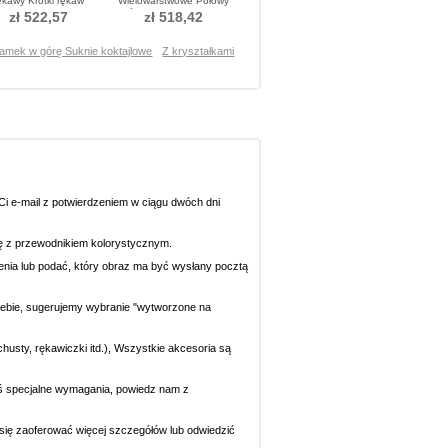
ękawy Krótki rękaw
Wielowarstwowe Połowy
ukienka koktajlowe
pleców Sukienka koktajlowe
zł 522,57
zł 518,42
amek w górę Suknie koktajlowe
Z kryształkami
i e-mail z potwierdzeniem w ciągu dwóch dni
się z przewodnikiem kolorystycznym.
ecenia lub podać, który obraz ma być wysłany pocztą
 Ciebie, sugerujemy wybranie "wytworzone na
chusty, rękawiczki itd.), Wszystkie akcesoria są
eś specjalne wymagania, powiedz nam z
y się zaoferować więcej szczegółów lub odwiedzić