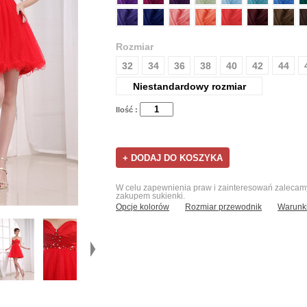
Rozmiar
32
34
36
38
40
42
44
Niestandardowy rozmiar
Ilość :
W celu zapewnienia praw i zainteresowań zalecamy 
zakupem sukienki.
Opcje kolorów
Rozmiar przewodnik
Warunki