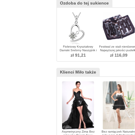
Ozdoba do tej sukience
Fioletowy Kryształowy
Festiwal ze stali nierdzew
Damski Srebrny Naszyjnik i
Najwyższej jakości pudeł
wisiorka
ze skóry PU Gift 10
zł 91,21
zł 116,09
piecesAdornment
Klienci Miło także
Asymetryczny Zima Bez
Bez ramiączek Naturaln