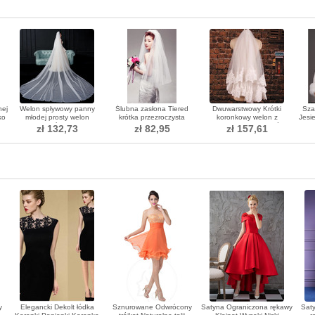
nej
Welon spływowy panny
Ślubna zasłona Tiered
Dwuwarstwowy Krótki
Sza
ko
młodej prosty welon
krótka przezroczysta
koronkowy welon z
Jesi
fotografia ślubna długi
tajemnicza Wiosna Glamour
grzebieniem do włosów
zł 132,73
zł 82,95
zł 157,61
welon akcesoria ślubne
Akcesoria ślubne Welon
ślubny dla nowożeńców
y
Elegancki Dekolt łódka
Sznurowane Odwrócony
Satyna Ograniczona rękawy
Saty