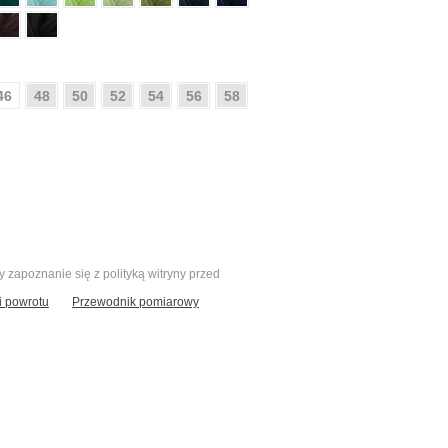
46
48
50
52
54
56
58
zapoznanie się z polityką witryny przed
 powrotu
Przewodnik pomiarowy