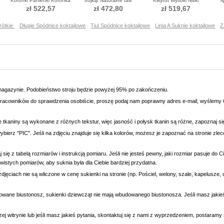
e
Koronki Panienki Koronka
trójkąt Naturalne talii
Klejnot Wysoki Niski
r
Spódnica koktajlowe
Spódnica koktajlowe
Spódnica koktajlowe
S
zł 522,57
zł 472,80
zł 519,67
rótkie
Długie Spódnice koktajlowe
Tiul Spódnice koktajlowe
Linia A Suknie koktajlowe
Z
magazynie. Podobieństwo stroju będzie powyżej 95% po zakończeniu.
racowników do sprawdzenia osobiście, proszę podaj nam poprawny adres e-mail, wyślemy C
e tkaniny są wykonane z różnych tekstur, więc jasność i połysk tkanin są różne, zapoznaj 
wybierz "PIC". Jeśli na zdjęciu znajduje się kilka kolorów, możesz je zapoznać na stronie zl
się z tabelą rozmiarów i instrukcją pomiaru. Jeśli nie jesteś pewny, jaki rozmiar pasuje do
wistych pomiarów, aby suknia była dla Ciebie bardziej przydatna.
djęciach nie są wliczone w cenę sukienki na stronie (np. Pościel, welony, szale, kapelusze, 
owane biustonosz, sukienki dziewcząt nie mają wbudowanego biustonosza. Jeśli masz jaki
ej witrynie lub jeśli masz jakieś pytania, skontaktuj się z nami z wyprzedzeniem, postaram