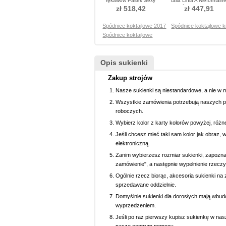
rękawów Pasek Sexy
talia Linia A Nieformaln
Sukienka koktajlowe
Spódnica koktajlowe
zł 518,42
zł 447,91
Spódnice koktajlowe 2017
Spódnice koktajlowe k
Spódnice koktajlowe
Opis sukienki
Zakup strojów
Nasze sukienki są niestandardowe, a nie w 
Wszystkie zamówienia potrzebują naszych p
roboczych.
Wybierz kolor z karty kolorów powyżej, różn
Jeśli chcesz mieć taki sam kolor jak obraz, 
elektroniczną.
Zanim wybierzesz rozmiar sukienki, zapoznaj 
zamówienie", a następnie wypełnienie rzeczy
Ogólnie rzecz biorąc, akcesoria sukienki na z
sprzedawane oddzielnie.
Domyślnie sukienki dla dorosłych mają wbud
wyprzedzeniem.
Jeśli po raz pierwszy kupisz sukienkę w nasz