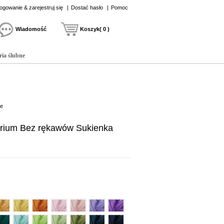
ogowanie & zarejestruj się
|
Dostać hasło
|
Pomoc
Wiadomość
Koszyk( 0 )
ria ślubne
we
erium Bez rękawów Sukienka