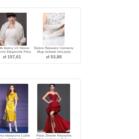
lik ślubny 1/2 Sleeve
Ślubne Rękawice Czerwony
enne Eleganckie Pióra
Długi Jedwab Uroczysty
Tinkerbell
Pełny palec Zimno
zł 157,61
zł 53,88
na elastyczna Luźne
Plaża Zimowe Klepsydra