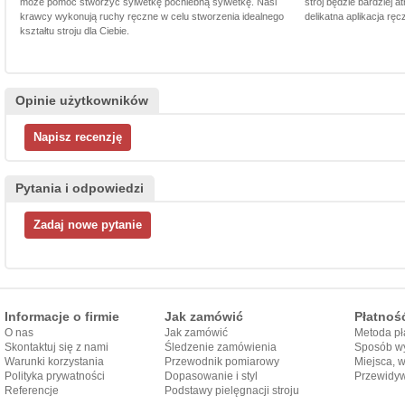
może pomóc stworzyć sylwetkę pochlebną sylwetkę. Nasi
strój będzie bardziej a
krawcy wykonują ruchy ręczne w celu stworzenia idealnego
delikatna aplikacja rę
kształtu stroju dla Ciebie.
Opinie użytkowników
Pytania i odpowiedzi
Informacje o firmie
Jak zamówić
Płatnoś
O nas
Jak zamówić
Metoda pł
Skontaktuj się z nami
Śledzenie zamówienia
Sposób wy
Warunki korzystania
Przewodnik pomiarowy
Miejsca, 
Polityka prywatności
Dopasowanie i styl
Przewidy
Referencje
przewodnika
Podstawy pielęgnacji stroju
dostarcze