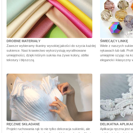
DROBNE MATERIAŁY
ŚWIECĄCY LINKĘ
Zawsze wybieramy tkaniny wysokiej jakości do szycia każdej
Wiele z naszych sukie
sukience. Nasi krawiectwo wykorzystują wyrafinowane
rękawach lub talii. Pr
umiejętności, dzięki którym suknia ma żywe kolory, obfite
umiejętnie szyjąc na ko
tekstury i błyszczą.
elegancki i klasyczny 
RĘCZNIE SKŁADANE
DELIKATNA APLIKA
Projekt ruchowania rąk to nie tylko dekoracja sukienki, ale
Aplikacja ręczna jest 