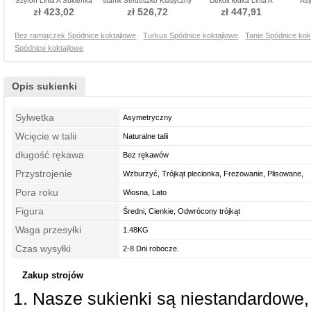
Szyfon Linia A Sukienka
stanik Serduszko Klasyczny
Dekolt łódka Linia A
Asy
koktajlowe
Sukienka koktajlowe
Sukienka koktajlowe
n
zł 423,02
zł 526,72
zł 447,91
Bez ramiączek Spódnice koktajlowe
Turkus Spódnice koktajlowe
Tanie Spódnice kok
Spódnice koktajlowe
Opis sukienki
Sylwetka
Asymetryczny
Wcięcie w talii
Naturalne talii
długość rękawa
Bez rękawów
Przystrojenie
Wzburzyć, Trójkąt plecionka, Frezowanie, Plisowane,
Pora roku
Nanoszone
Wiosna, Lato
Figura
Średni, Cienkie, Odwrócony trójkąt
Waga przesyłki
1.48KG
Czas wysyłki
2-8 Dni robocze.
Zakup strojów
Nasze sukienki są niestandardowe,