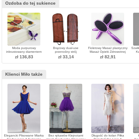
Ozdoba do tej sukience
Moda purpurowy
Brązowy dual-use
Fioletowy Masaż plastyczny
Szali
inkrustowany diamentem
przenośny strój
Masaż Opieki Zdrowotnej
K
Insect Silver Necklace
pyłoszczelny worek
Oval Mały Adornment
Ro
zł 136,83
zł 33,14
zł 82,91
składany duży ślub pościel
kurzu
Klienci Miło także
Elegancki Plisowane Miarka
Bez rękawów Klejnotami
Długość do kolan Piłka