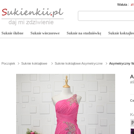
Waluta :
z
Suknie ślubne
Suknie wieczorowe
Suknie na studniówkę
Suknie koktajlo
Początek
Suknie koktajlowe
Suknie koktajlowe Asymetryczne
Asymetryczny Wy
A
#
C
K