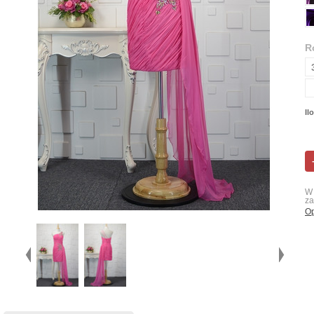
R
Il
W 
za
Op