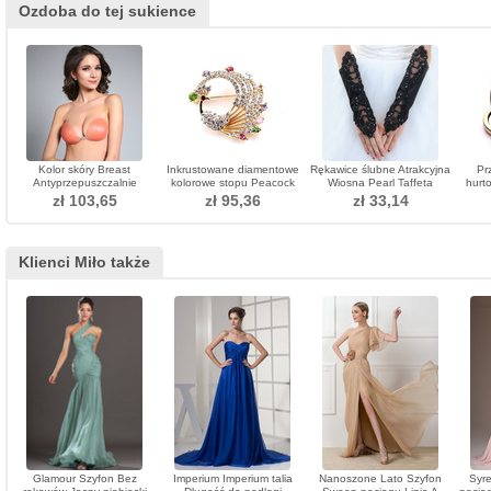
Ozdoba do tej sukience
Kolor skóry Breast
Inkrustowane diamentowe
Rękawice ślubne Atrakcyjna
Pr
Antyprzepuszczalnie
kolorowe stopu Peacock
Wiosna Pearl Taffeta
hurt
zebrany Stealth
Broszka
Outdoor
Pod
zł 103,65
zł 95,36
zł 33,14
niewidoczny biustonosz
oz
Klienci Miło także
Glamour Szyfon Bez
Imperium Imperium talia
Nanoszone Lato Szyfon
Syre