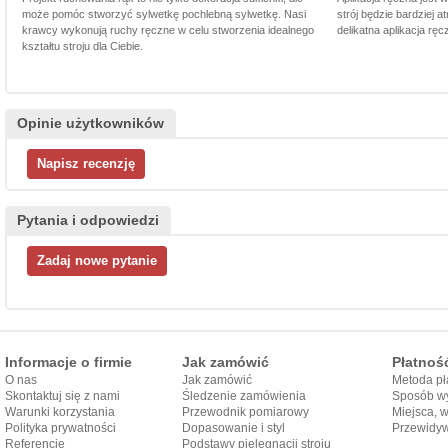
może pomóc stworzyć sylwetkę pochlebną sylwetkę. Nasi
strój będzie bardziej a
krawcy wykonują ruchy ręczne w celu stworzenia idealnego
delikatna aplikacja rę
kształtu stroju dla Ciebie.
Opinie użytkowników
Pytania i odpowiedzi
Informacje o firmie
Jak zamówić
Płatnoś
O nas
Jak zamówić
Metoda pł
Skontaktuj się z nami
Śledzenie zamówienia
Sposób wy
Warunki korzystania
Przewodnik pomiarowy
Miejsca, 
Polityka prywatności
Dopasowanie i styl
Przewidy
Referencje
przewodnika
Podstawy pielęgnacji stroju
dostarcze