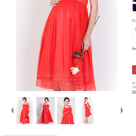
R
Il
W 
za
Op