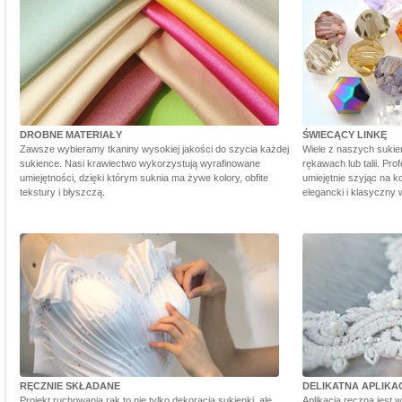
DROBNE MATERIAŁY
ŚWIECĄCY LINKĘ
Zawsze wybieramy tkaniny wysokiej jakości do szycia każdej
Wiele z naszych sukie
sukience. Nasi krawiectwo wykorzystują wyrafinowane
rękawach lub talii. Pr
umiejętności, dzięki którym suknia ma żywe kolory, obfite
umiejętnie szyjąc na ko
tekstury i błyszczą.
elegancki i klasyczny 
RĘCZNIE SKŁADANE
DELIKATNA APLIKA
Projekt ruchowania rąk to nie tylko dekoracja sukienki, ale
Aplikacja ręczna jest 