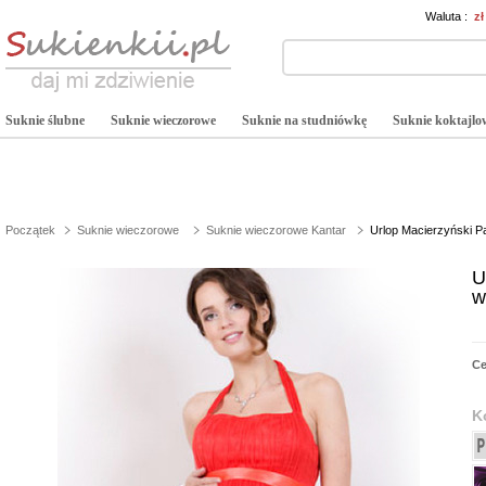
Waluta :
z
Suknie ślubne
Suknie wieczorowe
Suknie na studniówkę
Suknie koktajlo
Początek
Suknie wieczorowe
Suknie wieczorowe Kantar
Urlop Macierzyński 
U
w
C
K