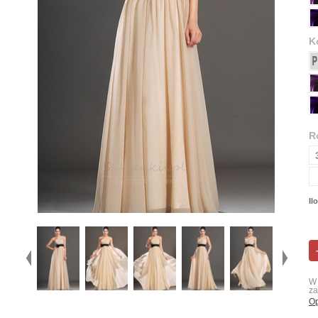
K
R
Il
W 
za
Op