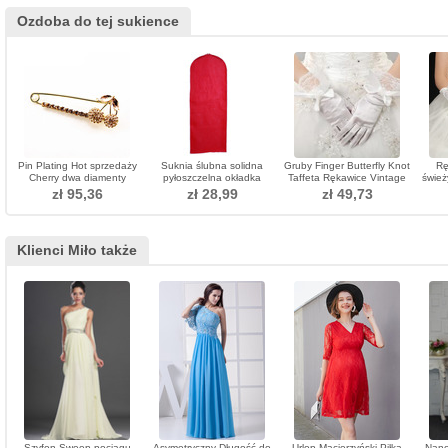
Ozdoba do tej sukience
Pin Plating Hot sprzedaży
Suknia ślubna solidna
Gruby Finger Butterfly Knot
Rę
Cherry dwa diamenty
pyłoszczelna okładka
Taffeta Rękawice Vintage
śwież
Broszka kobiet
ochronna pokrowce
zł 95,36
zł 28,99
zł 49,73
ochronne producent
pokrywy
Klienci Miło także
Szyfon Sweep pociągu
Asymetryczny Długość do
Urlop Macierzyński Piłka
Nano