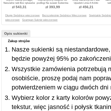
Naturalne talii Bez rękawów
podłogi Na suwak Sukienka
Upadek Linia A Krótki
tal
Sukienka wieczorowe
wieczorowe
Sukienka wieczorowe
Su
zł 543,31
zł 393,99
zł 456,21
Długie Spódnice wieczorowe
Bezszelestnie Spódnice Wieczorowe
Spektakle Spódni
wieczorowe
Szampan Suknie wieczorowe
Opis sukienki
Zakup strojów
Nasze sukienki są niestandardowe,
będzie powyżej 95% po zakończeni
Wszystkie zamówienia potrzebują 
osobiście, proszę podaj nam popraw
potwierdzeniem w ciągu dwóch dni 
Wybierz kolor z karty kolorów powy
tekstur, więc jasność i połysk tkan