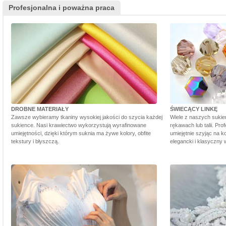
Profesjonalna i poważna praca
DROBNE MATERIAŁY
ŚWIECĄCY LINKĘ
Zawsze wybieramy tkaniny wysokiej jakości do szycia każdej
Wiele z naszych sukie
sukience. Nasi krawiectwo wykorzystują wyrafinowane
rękawach lub talii. Pr
umiejętności, dzięki którym suknia ma żywe kolory, obfite
umiejętnie szyjąc na ko
tekstury i błyszczą.
elegancki i klasyczny 