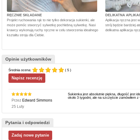
RĘCZNIE SKŁADANE
DELIKATNA APLIKA
Projekt ruchowania rąk to nie tylko dekoracja sukienki, ale
Aplikacja ręczna jest 
może pomóc stworzyć sylwetkę pochlebną sylwetkę. Nasi
strój będzie bardziej a
krawcy wykonują ruchy ręczne w celu stworzenia idealnego
delikatna aplikacja rę
kształtu stroju dla Ciebie.
Opinie użytkowników
Średnia ocena:
( 5 )
Sukienka jest absolutnie piękna, długość jest i
około 3 tygodni, ale na szczęście zamówiłem 
Przez
Edward Simmons
25 Luty
Pytania i odpowiedzi