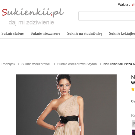
Waluta :
z
Suknie ślubne
Suknie wieczorowe
Suknie na studniówkę
Suknie koktajlo
Początek
Suknie wieczorowe
Suknie wieczorowe Szyfon
Naturalne talii Plaż
N
w
C
K