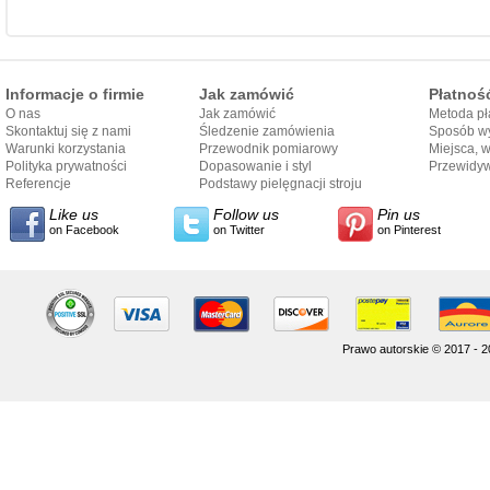
Informacje o firmie
Jak zamówić
Płatnoś
O nas
Jak zamówić
Metoda pł
Skontaktuj się z nami
Śledzenie zamówienia
Sposób wy
Warunki korzystania
Przewodnik pomiarowy
Miejsca, 
Polityka prywatności
Dopasowanie i styl
Przewidy
Referencje
przewodnika
Podstawy pielęgnacji stroju
dostarcze
Like us
Follow us
Pin us
on Facebook
on Twitter
on Pinterest
Prawo autorskie © 2017 - 