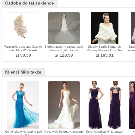
Ozdoba do tej sukience
Wszystkie pasujące Drzewo
Ślubne zasłony czyste białe
Ślubny Szalik Elegancki
Szal
Liść Alloy Wholesale
Proste Szlak Średni
Zimowy Rkawak Futro Na
Jesie
Biżuteria Broszka
Długość Wiosna
Zewnątrz
zł 99,50
zł 128,58
zł 165,91
Klienci Miło także
Krótki rękaw Naturalne talii
Na suwak Syrena Klasyczny
Koronki nakładki Na suwak
K