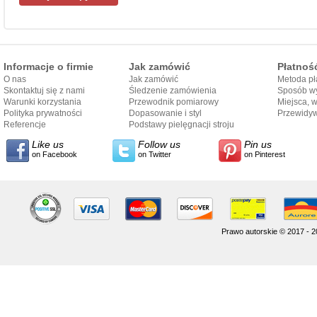
Informacje o firmie
Jak zamówić
Płatnoś
O nas
Jak zamówić
Metoda pł
Skontaktuj się z nami
Śledzenie zamówienia
Sposób wy
Warunki korzystania
Przewodnik pomiarowy
Miejsca, 
Polityka prywatności
Dopasowanie i styl
Przewidy
Referencje
przewodnika
Podstawy pielęgnacji stroju
dostarcze
Like us
Follow us
Pin us
on Facebook
on Twitter
on Pinterest
Prawo autorskie © 2017 - 