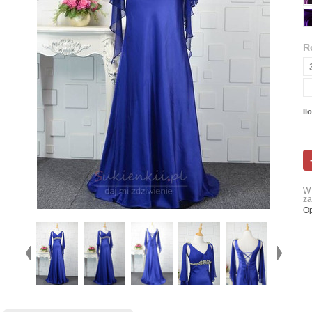
R
Il
W 
za
Op