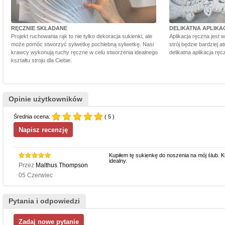
RĘCZNIE SKŁADANE
DELIKATNA APLIKA
Projekt ruchowania rąk to nie tylko dekoracja sukienki, ale
Aplikacja ręczna jest 
może pomóc stworzyć sylwetkę pochlebną sylwetkę. Nasi
strój będzie bardziej a
krawcy wykonują ruchy ręczne w celu stworzenia idealnego
delikatna aplikacja rę
kształtu stroju dla Ciebie.
Opinie użytkowników
Średnia ocena:
( 5 )
Kupiłem tę sukienkę do noszenia na mój ślub. K
idealny.
Przez
Malthus Thompson
05 Czerwiec
Pytania i odpowiedzi