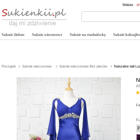
Waluta :
z
Suknie ślubne
Suknie wieczorowe
Suknie na studniówkę
Suknie koktajlo
Początek
Suknie wieczorowe
Suknie wieczorowe Bez pleców
Naturalne talii 
N
#
C
K