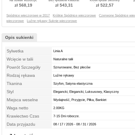
Na suwak Wzburzyć
Bez rękawów Kwadrat
Krótki rękaw Skromny
p
Sukienka wieczorowe
Spódnica wieczorowe
Spódnica wieczorowe
Fr
zł 568,19
zł 543,31
zł 522,57
Spódnice wieczorowe w 2017
Krótkie Spódnice wieczorowe
Czerwone Spódnice wie
wieczorowe
Luźne rękawy Suknie wieczorowe
Opis sukienki
Sylwetka
Linia A
Wcięcie w talii
Naturalne talii
Powrót Szczegóły
Sznurowane, Bez pleców
Rodzaj rękawa
Luźne rękawy
Tkanina
Szyfon, Satyna elastyczna
Styl
Elegancki, Elegancki, Luksusowy, Klasyczny
Miejsca weselne
Wydajność, Przyjęcie, Piłka, Bankiet
Waga netto
2.00KG
Krawiectwo Czas
7-15 Dni robocze.
Data przyjazdu
08 / 17 / 2026 - 08 / 31 / 2026