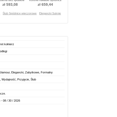
bienia Bez rękawów
Koronki nakładki Spódnica
kienka wieczorowe
wieczorowe
zł 593,08
zł 659,44
e
Ślub Spódnice wieczorowe
Elegancki Suknie
ret kołnierz
odłogi
lamour, Elegancki, Zabytkowe, Formalny
t, Wydajność, Przyjęcie, Ślub
ocze.
 - 08 / 30 / 2026