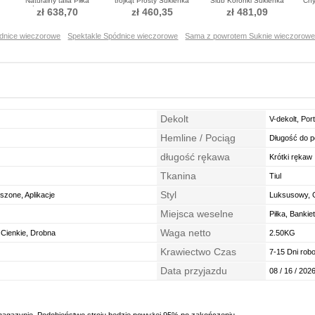
Naturalny talia Piłka
trójkąt Prosty Sukienka
Ślub Koronki Sukienka
Chy
Spódnica wieczorowe
wieczorowe
wieczorowe
Su
zł 638,70
zł 460,35
zł 481,09
ódnice wieczorowe
Spektakle Spódnice wieczorowe
Sama z powrotem Suknie wieczorow
Dekolt
V-dekolt, Port
Hemline / Pociąg
Długość do p
długość rękawa
Krótki rękaw
Tkanina
Tiul
Styl
zone, Aplikacje
Luksusowy, G
Miejsca weselne
Piłka, Bankie
Waga netto
 Cienkie, Drobna
2.50KG
Krawiectwo Czas
7-15 Dni rob
Data przyjazdu
08 / 16 / 2026