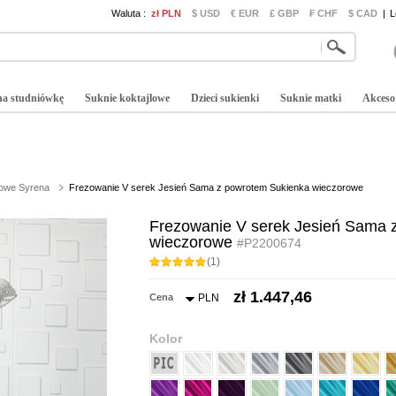
Waluta :
zł PLN
$ USD
€ EUR
£ GBP
₣ CHF
$ CAD
|
L
na studniówkę
Suknie koktajlowe
Dzieci sukienki
Suknie matki
Akceso
rowe Syrena
Frezowanie V serek Jesień Sama z powrotem Sukienka wieczorowe
Frezowanie V serek Jesień Sama 
wieczorowe
#P2200674
(1)
zł 1.447,46
Cena
PLN
Kolor