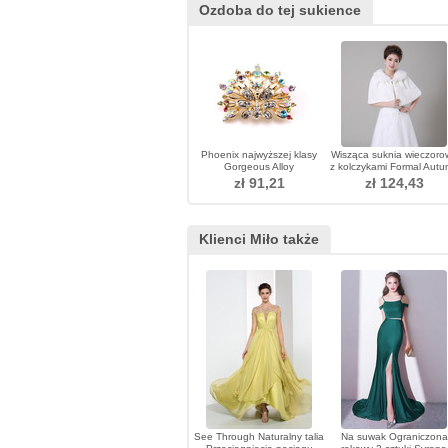
Ozdoba do tej sukience
Phoenix najwyższej klasy
Wisząca suknia wieczoro
Gorgeous Alloy
z kolczykami Formal Aut
inkrustowane diamentowe
zł 91,21
zł 124,43
Broszka
Klienci Miło także
See Through Naturalny talia
Na suwak Ograniczona