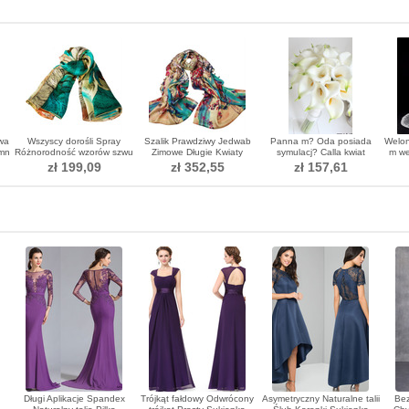
wa
Wszyscy dorośli Spray
Szalik Prawdziwy Jedwab
Panna m? Oda posiada
Welon
umn
Różnorodność wzorów szwu
Zimowe Długie Kwiaty
symulacj? Calla kwiat
m we
kwiatowego
Zwykły Ciepły
dziewczyna strony
zł 199,09
zł 352,55
zł 157,61
Długi Aplikacje Spandex
Trójkąt fałdowy Odwrócony
Asymetryczny Naturalne talii
Bez