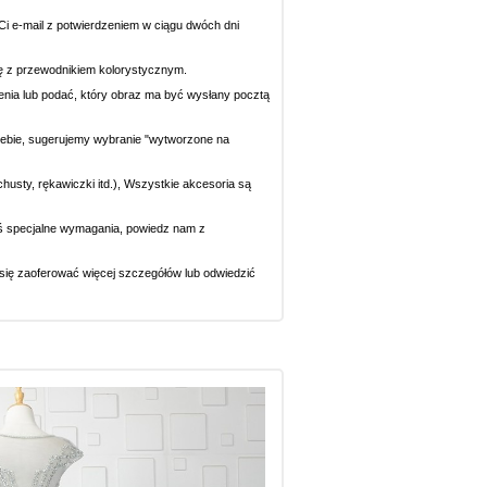
i e-mail z potwierdzeniem w ciągu dwóch dni
się z przewodnikiem kolorystycznym.
ecenia lub podać, który obraz ma być wysłany pocztą
 Ciebie, sugerujemy wybranie "wytworzone na
chusty, rękawiczki itd.), Wszystkie akcesoria są
eś specjalne wymagania, powiedz nam z
y się zaoferować więcej szczegółów lub odwiedzić