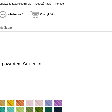
ogowanie & zarejestruj się
|
Dostać hasło
|
Pomoc
Wiadomość
Koszyk( 0 )
ria ślubne
z powrotem Sukienka