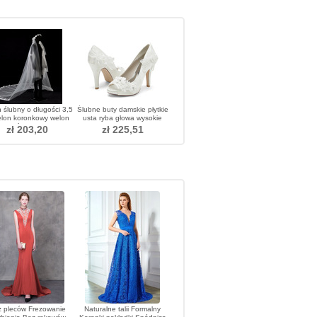
 ślubny o długości 3,5
Ślubne buty damskie płytkie
lon koronkowy welon
usta ryba głowa wysokie
ślubny
obcasy rhinestone
zł 203,20
zł 225,51
pojedyncze buty druhna
bankietowa sukienka
sandały
 pleców Frezowanie
Naturalne talii Formalny