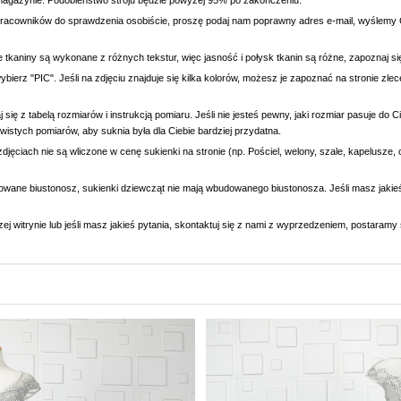
magazynie. Podobieństwo stroju będzie powyżej 95% po zakończeniu.
racowników do sprawdzenia osobiście, proszę podaj nam poprawny adres e-mail, wyślemy C
e tkaniny są wykonane z różnych tekstur, więc jasność i połysk tkanin są różne, zapoznaj 
wybierz "PIC". Jeśli na zdjęciu znajduje się kilka kolorów, możesz je zapoznać na stronie zl
się z tabelą rozmiarów i instrukcją pomiaru. Jeśli nie jesteś pewny, jaki rozmiar pasuje do
wistych pomiarów, aby suknia była dla Ciebie bardziej przydatna.
djęciach nie są wliczone w cenę sukienki na stronie (np. Pościel, welony, szale, kapelusze, 
owane biustonosz, sukienki dziewcząt nie mają wbudowanego biustonosza. Jeśli masz jaki
ej witrynie lub jeśli masz jakieś pytania, skontaktuj się z nami z wyprzedzeniem, postaram