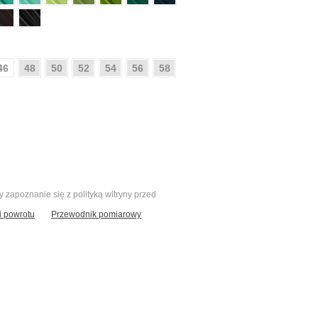
46
48
50
52
54
56
58
zapoznanie się z polityką witryny przed
 powrotu
Przewodnik pomiarowy