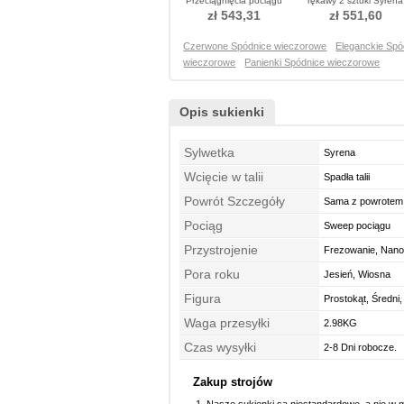
Przeciągnięcia pociągu
rękawy 2 sztuki Syrena
Sukienka wieczorowe
Sukienka wieczorowe
zł 543,31
zł 551,60
Czerwone Spódnice wieczorowe
Eleganckie Sp
wieczorowe
Panienki Spódnice wieczorowe
Opis sukienki
Sylwetka
Syrena
Wcięcie w talii
Spadła talii
Powrót Szczegóły
Sama z powrotem
Pociąg
Sweep pociągu
Przystrojenie
Frezowanie, Nanos
Pora roku
Jesień, Wiosna
Figura
Prostokąt, Średni,
Waga przesyłki
2.98KG
Czas wysyłki
2-8 Dni robocze.
Zakup strojów