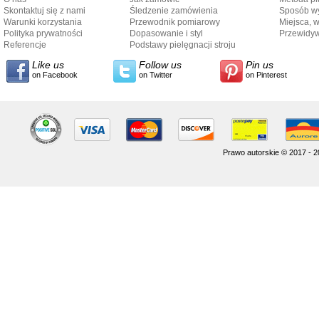
Skontaktuj się z nami
Śledzenie zamówienia
Sposób wy
Warunki korzystania
Przewodnik pomiarowy
Miejsca, 
Polityka prywatności
Dopasowanie i styl
Przewidy
Referencje
przewodnika
Podstawy pielęgnacji stroju
dostarcze
Like us
Follow us
Pin us
on Facebook
on Twitter
on Pinterest
Prawo autorskie © 2017 - 