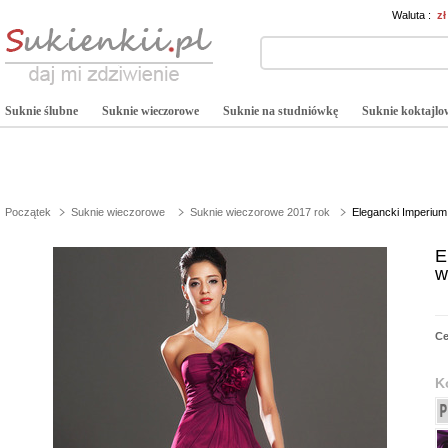
Waluta :
z
Suknie ślubne
Suknie wieczorowe
Suknie na studniówkę
Suknie koktajlo
Początek
Suknie wieczorowe
Suknie wieczorowe 2017 rok
Elegancki Imperium
E
w
C
K