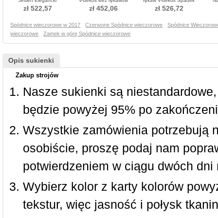
Jesień Elegancki
V-dekolt Bez rękawów
rękaw V-dekolt Spadek
Na
Harmonijkowe gorset
Sukienka wieczorowe
Sukienka wieczorowe
Spó
zł 522,57
zł 452,06
zł 526,72
Sukienka wieczorowe
Spódnice wieczorowe w 2017
Czerwone Spódnice wieczorowe
Spódnice Wieczorowe
wieczorowe
Zamek w górę Spódnice wieczorowe
Opis sukienki
Zakup strojów
Nasze sukienki są niestandardowe,
będzie powyżej 95% po zakończeni
Wszystkie zamówienia potrzebują 
osobiście, proszę podaj nam popraw
potwierdzeniem w ciągu dwóch dni 
Wybierz kolor z karty kolorów powy
tekstur, więc jasność i połysk tkan