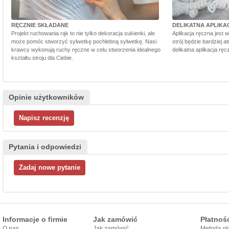
RĘCZNIE SKŁADANE
DELIKATNA APLIKA
Projekt ruchowania rąk to nie tylko dekoracja sukienki, ale
Aplikacja ręczna jest 
może pomóc stworzyć sylwetkę pochlebną sylwetkę. Nasi
strój będzie bardziej a
krawcy wykonują ruchy ręczne w celu stworzenia idealnego
delikatna aplikacja rę
kształtu stroju dla Ciebie.
Opinie użytkowników
Pytania i odpowiedzi
Informacje o firmie
Jak zamówić
Płatnoś
O nas
Jak zamówić
Metoda pł