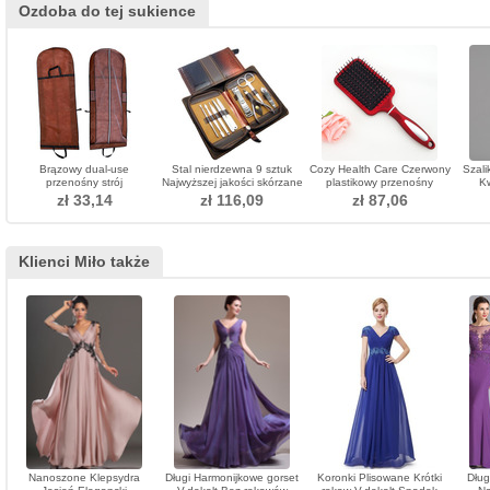
Ozdoba do tej sukience
Brązowy dual-use
Stal nierdzewna 9 sztuk
Cozy Health Care Czerwony
Szali
przenośny strój
Najwyższej jakości skórzane
plastikowy przenośny
K
pyłoszczelny worek
etui PU Męska ozdoba
masaż Adornment
Ro
zł 33,14
zł 116,09
zł 87,06
składany duży ślub pościel
kurzu
Klienci Miło także
Nanoszone Klepsydra
Długi Harmonijkowe gorset
Koronki Plisowane Krótki
Dług