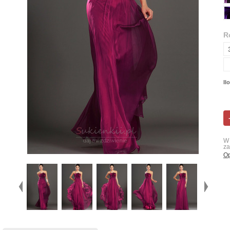
R
Il
W 
za
Op