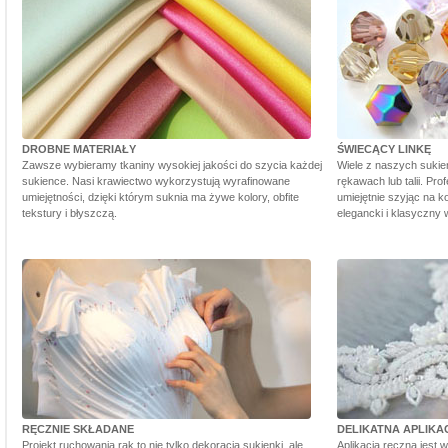
DROBNE MATERIAŁY
ŚWIECĄCY LINKĘ
Zawsze wybieramy tkaniny wysokiej jakości do szycia każdej
Wiele z naszych sukie
sukience. Nasi krawiectwo wykorzystują wyrafinowane
rękawach lub talii. Pr
umiejętności, dzięki którym suknia ma żywe kolory, obfite
umiejętnie szyjąc na ko
tekstury i błyszczą.
elegancki i klasyczny 
RĘCZNIE SKŁADANE
DELIKATNA APLIKA
Projekt ruchowania rąk to nie tylko dekoracja sukienki, ale
Aplikacja ręczna jest 