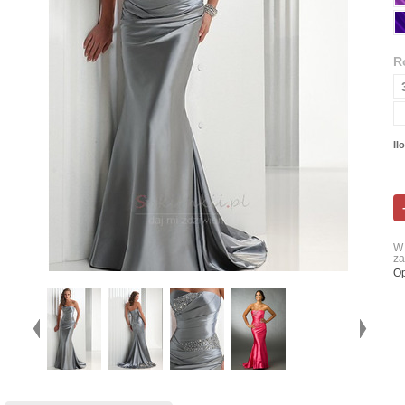
R
Il
W 
za
Op