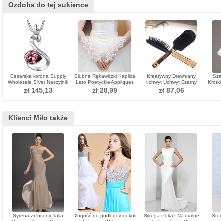
Ozdoba do tej sukience
Cesarska korona Supply
Ślubne Rękawiczki Kaplica
Kreatywny Drewniany
Sza
Wholesale Silver Naszyjnik
Lato Poetyckie Appliques
uchwyt Uchwyt Czarny
Krótk
Z Kreskówek Kobiet
Tulle
Hurtowy Masaż Małe
zł 145,13
zł 28,99
zł 87,06
Adornment
Klienci Miło także
Syrena Zrzucony Talia
Długość do podłogi V-dekolt
Syrena Pokaż Naturalne
Śre