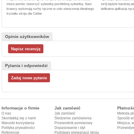
może pomóc stworzyć sylwetkę pochlebną sylwetkę. Nasi
strój będzie bardziej a
krawcy wykonują ruchy ręczne w celu stworzenia idealnego
delikatna aplikacja rę
kształtu stroju dla Ciebie.
Opinie użytkowników
Pytania i odpowiedzi
Informacje o firmie
Jak zamówić
Płatnoś
O nas
Jak zamówić
Metoda pł
Skontaktuj się z nami
Śledzenie zamówienia
Sposób wy
Warunki korzystania
Przewodnik pomiarowy
Miejsca, 
Polityka prywatności
Dopasowanie i styl
Przewidy
Referencje
przewodnika
Podstawy pielęgnacji stroju
dostarcze