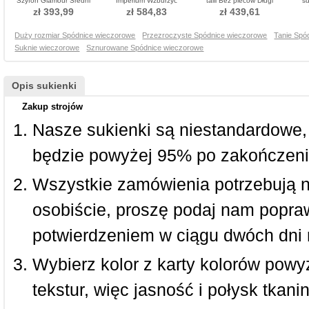
Szyfon Glamour Średni
Imperium Wzburzyć
talii Bez pleców Długi
su
Sukienka wieczorowe
Sukienka wieczorowe
Sukienka wieczorowe
Spó
zł 393,99
zł 584,83
zł 439,61
Duży rozmiar Spódnice wieczorowe
Przezroczyste Spódnice wieczorowe
Tanie Spó
Suknie wieczorowe
Sznurowane Spódnice wieczorowe
Opis sukienki
Zakup strojów
Nasze sukienki są niestandardowe,
będzie powyżej 95% po zakończeni
Wszystkie zamówienia potrzebują 
osobiście, proszę podaj nam popraw
potwierdzeniem w ciągu dwóch dni 
Wybierz kolor z karty kolorów powy
tekstur, więc jasność i połysk tkan