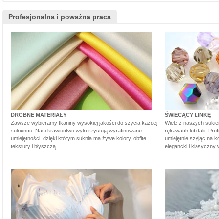
Profesjonalna i poważna praca
DROBNE MATERIAŁY
ŚWIECĄCY LINKĘ
Zawsze wybieramy tkaniny wysokiej jakości do szycia każdej
Wiele z naszych sukie
sukience. Nasi krawiectwo wykorzystują wyrafinowane
rękawach lub talii. Pr
umiejętności, dzięki którym suknia ma żywe kolory, obfite
umiejętnie szyjąc na ko
tekstury i błyszczą.
elegancki i klasyczny 