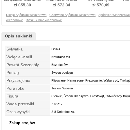
Bez rękawów Naturalne talii
kostki Linia A Sukienka
talii V serek Syrena
Linia
Sukienka wieczorowe
wieczorowe
Sukienka wieczorowe
Su
zł 655,30
zł 572,34
zł 576,49
Długie Spódnice wieczorowe
Czerwone Spódnice wieczorowe
Spódnice Wieczorowe 
wieczorowe
Blask Suknie wieczorowe
Opis sukienki
Sylwetka
Linia A
Wcięcie w talii
Naturalne talii
Powrót Szczegóły
Bez pleców
Pociąg
Sweep pociągu
Przystrojenie
Plisowane, Nanoszone, Frezowanie, Wzburzyć, Trójkąt
Pora roku
plecionka, Z kryształkami
Jesień, Wiosna
Figura
Cienkie, Średni, Klepsydra, Prostokąt, Odwrócony trójk
Waga przesyłki
2.48KG
Czas wysyłki
2-8 Dni robocze.
Zakup strojów