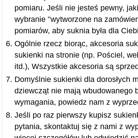
pomiaru. Jeśli nie jesteś pewny, ja
wybranie "wytworzone na zamówieni
pomiarów, aby suknia była dla Ciebi
Ogólnie rzecz biorąc, akcesoria suk
sukienki na stronie (np. Pościel, we
itd.), Wszystkie akcesoria są sprz
Domyślnie sukienki dla dorosłych 
dziewcząt nie mają wbudowanego bi
wymagania, powiedz nam z wyprze
Jeśli po raz pierwszy kupisz sukienk
pytania, skontaktuj się z nami z w
więcej szczegółów lub odwiedzić n