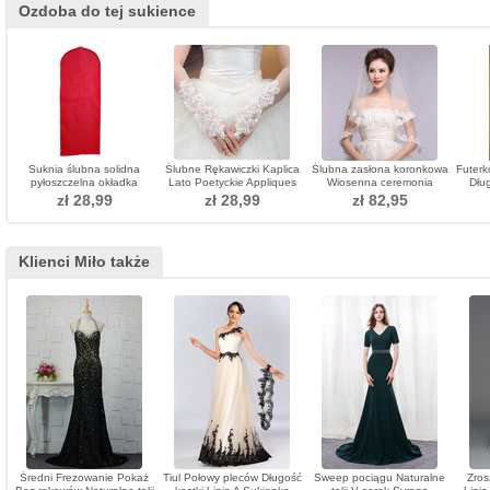
Ozdoba do tej sukience
Suknia ślubna solidna
Ślubne Rękawiczki Kaplica
Ślubna zasłona koronkowa
Futerk
pyłoszczelna okładka
Lato Poetyckie Appliques
Wiosenna ceremonia
Dłu
ochronna pokrowce
Tulle
koronkowa tkaniny
zł 28,99
zł 28,99
zł 82,95
ochronne producent
pokrywy
Klienci Miło także
Średni Frezowanie Pokaż
Tiul Połowy pleców Długość
Sweep pociągu Naturalne
Zros