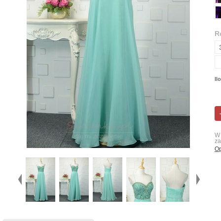
R
Il
W 
za
Op