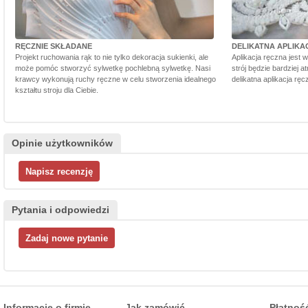
RĘCZNIE SKŁADANE
DELIKATNA APLIKA
Projekt ruchowania rąk to nie tylko dekoracja sukienki, ale
Aplikacja ręczna jest 
może pomóc stworzyć sylwetkę pochlebną sylwetkę. Nasi
strój będzie bardziej a
krawcy wykonują ruchy ręczne w celu stworzenia idealnego
delikatna aplikacja rę
kształtu stroju dla Ciebie.
Opinie użytkowników
Pytania i odpowiedzi
Informacje o firmie
Jak zamówić
Płatnoś