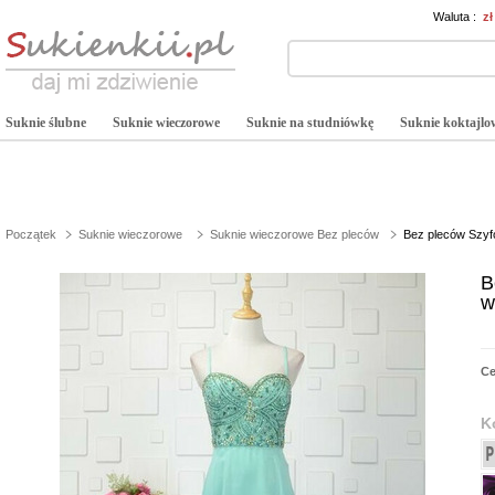
Waluta :
z
Suknie ślubne
Suknie wieczorowe
Suknie na studniówkę
Suknie koktajlo
Początek
Suknie wieczorowe
Suknie wieczorowe Bez pleców
Bez pleców Szyf
B
w
C
K