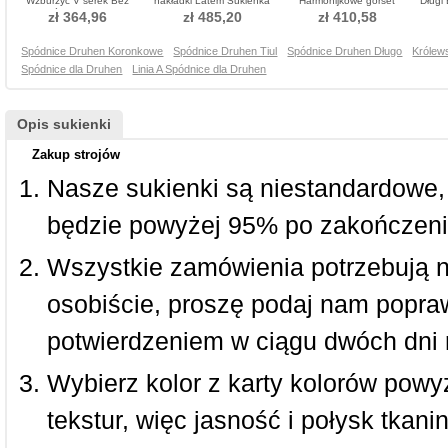
Wzburzyć V serek Bez
nakładki Latem Sukienka
Harmonijkowe gorset
Długi
rękawów Sukienka dla
dla Druhen
Sukienka dla Druhen
zł 364,96
zł 485,20
zł 410,58
Druhen
Spódnice Druhen Koronkowe
Spódnice Druhen Tiul
Spódnice Druhen Długo
Królew
Spódnice dla Druhen
Linia A Spódnice dla Druhen
Opis sukienki
Zakup strojów
Nasze sukienki są niestandardowe,
będzie powyżej 95% po zakończeni
Wszystkie zamówienia potrzebują 
osobiście, proszę podaj nam popraw
potwierdzeniem w ciągu dwóch dni 
Wybierz kolor z karty kolorów powy
tekstur, więc jasność i połysk tkan