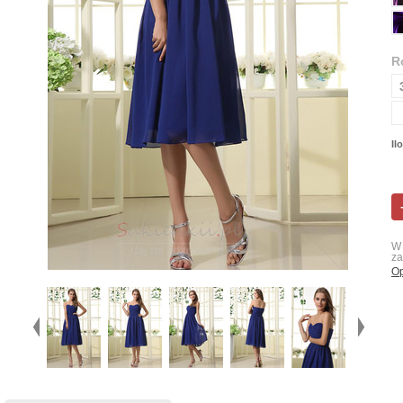
R
Il
W 
za
Op