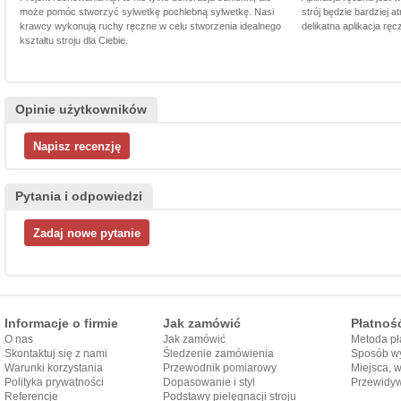
może pomóc stworzyć sylwetkę pochlebną sylwetkę. Nasi
strój będzie bardziej a
krawcy wykonują ruchy ręczne w celu stworzenia idealnego
delikatna aplikacja rę
kształtu stroju dla Ciebie.
Opinie użytkowników
Pytania i odpowiedzi
Informacje o firmie
Jak zamówić
Płatnoś
O nas
Jak zamówić
Metoda pł
Skontaktuj się z nami
Śledzenie zamówienia
Sposób wy
Warunki korzystania
Przewodnik pomiarowy
Miejsca, 
Polityka prywatności
Dopasowanie i styl
Przewidy
Referencje
przewodnika
Podstawy pielęgnacji stroju
dostarcze