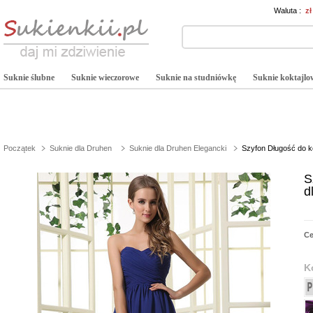
Waluta :
z
Suknie ślubne
Suknie wieczorowe
Suknie na studniówkę
Suknie koktajlo
Początek
Suknie dla Druhen
Suknie dla Druhen Elegancki
Szyfon Długość do k
S
d
C
K