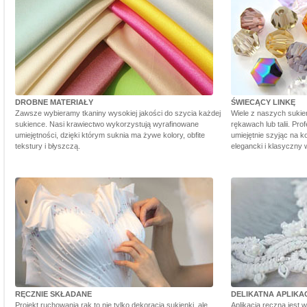
DROBNE MATERIAŁY
ŚWIECĄCY LINKĘ
Zawsze wybieramy tkaniny wysokiej jakości do szycia każdej
Wiele z naszych sukie
sukience. Nasi krawiectwo wykorzystują wyrafinowane
rękawach lub talii. Pr
umiejętności, dzięki którym suknia ma żywe kolory, obfite
umiejętnie szyjąc na ko
tekstury i błyszczą.
elegancki i klasyczny 
RĘCZNIE SKŁADANE
DELIKATNA APLIKA
Projekt ruchowania rąk to nie tylko dekoracja sukienki, ale
Aplikacja ręczna jest 