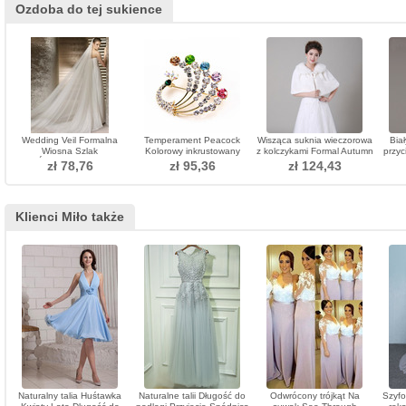
Ozdoba do tej sukience
Wedding Veil Formalna
Temperament Peacock
Wisząca suknia wieczorowa
Bia
Wiosna Szlak
Kolorowy inkrustowany
z kolczykami Formal Autumn
przyc
Średniowieczna
diament Broszka
gru
zł 78,76
zł 95,36
zł 124,43
Wielowarstwowa Warstwa
Klienci Miło także
Naturalny talia Huśtawka
Naturalne talii Długość do
Odwrócony trójkąt Na
Szyfo