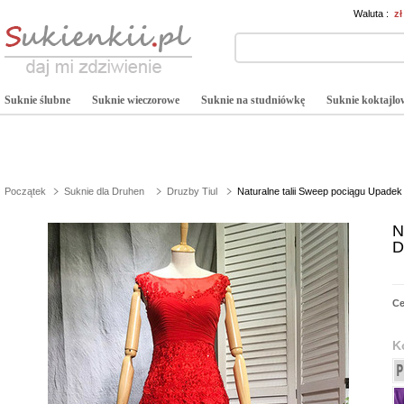
Waluta :
z
Suknie ślubne
Suknie wieczorowe
Suknie na studniówkę
Suknie koktajlo
Początek
Suknie dla Druhen
Druzby Tiul
Naturalne talii Sweep pociągu Upadek
N
D
C
K