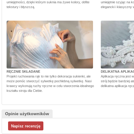
umiejętności, dzięki którym suknia ma żywe kolory, obfite
umiejętnie szyjąc na ko
tekstury i błyszczą.
elegancki i klasyczny 
RĘCZNIE SKŁADANE
DELIKATNA APLIKA
Projekt ruchowania rąk to nie tylko dekoracja sukienki, ale
Aplikacja ręczna jest 
może pomóc stworzyć sylwetkę pochlebną sylwetkę. Nasi
strój będzie bardziej a
krawcy wykonują ruchy ręczne w celu stworzenia idealnego
delikatna aplikacja rę
kształtu stroju dla Ciebie.
Opinie użytkowników