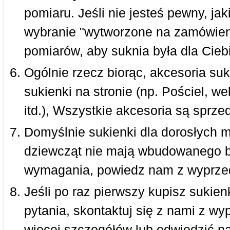
pomiaru. Jeśli nie jesteś pewny, ja
wybranie "wytworzone na zamówieni
pomiarów, aby suknia była dla Ciebi
Ogólnie rzecz biorąc, akcesoria suk
sukienki na stronie (np. Pościel, we
itd.), Wszystkie akcesoria są sprz
Domyślnie sukienki dla dorosłych 
dziewcząt nie mają wbudowanego bi
wymagania, powiedz nam z wyprze
Jeśli po raz pierwszy kupisz sukienk
pytania, skontaktuj się z nami z w
więcej szczegółów lub odwiedzić n