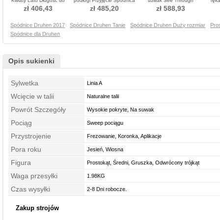
Kwiaty Lato Długość do
podłogi Przyjęcie Spódnica
suwak See Through
ręka
kolan Spódnica dla Druhen
dla Druhen
Naturalne talii Sukienka dla
Su
zł 406,43
zł 485,20
zł 588,93
Druhen
Spódnice Druhen 2017
Spódnice Druhen Tanie
Spódnice Druhen Duży rozmiar
Pro
Spódnice dla Druhen
Opis sukienki
Sylwetka
Linia A
Wcięcie w talii
Naturalne talii
Powrót Szczegóły
Wysokie pokryte, Na suwak
Pociąg
Sweep pociągu
Przystrojenie
Frezowanie, Koronka, Aplikacje
Pora roku
Jesień, Wiosna
Figura
Prostokąt, Średni, Gruszka, Odwrócony trójkąt
Waga przesyłki
1.98KG
Czas wysyłki
2-8 Dni robocze.
Zakup strojów