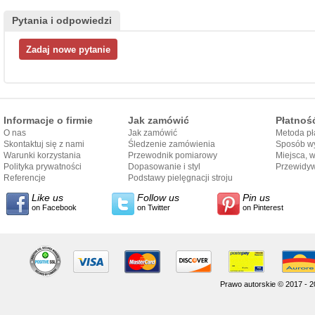
Pytania i odpowiedzi
Informacje o firmie
Jak zamówić
Płatnoś
O nas
Jak zamówić
Metoda pł
Skontaktuj się z nami
Śledzenie zamówienia
Sposób wy
Warunki korzystania
Przewodnik pomiarowy
Miejsca, 
Polityka prywatności
Dopasowanie i styl
Przewidy
Referencje
przewodnika
Podstawy pielęgnacji stroju
dostarcze
Like us
Follow us
Pin us
on Facebook
on Twitter
on Pinterest
Prawo autorskie © 2017 - 