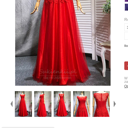
R
Il
W 
za
Op