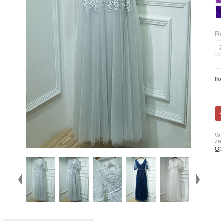
R
Il
W 
za
Op