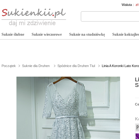
Waluta :
z
Suknie ślubne
Suknie wieczorowe
Suknie na studniówkę
Suknie koktajlo
Początek
Suknie dla Druhen
Spódnice dla Druhen Tiul
Linia A Koronki Lato Ko
L
S
C
K