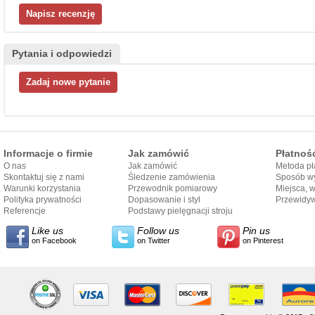
Pytania i odpowiedzi
Informacje o firmie
Jak zamówić
Płatnoś
O nas
Jak zamówić
Metoda pł
Skontaktuj się z nami
Śledzenie zamówienia
Sposób wy
Warunki korzystania
Przewodnik pomiarowy
Miejsca, 
Polityka prywatności
Dopasowanie i styl
Przewidy
Referencje
przewodnika
Podstawy pielęgnacji stroju
dostarcze
Like us
Follow us
Pin us
on Facebook
on Twitter
on Pinterest