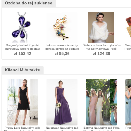
Ozdoba do tej sukience
Dragonfly kobiet Kryształ
Inkrustowane diamenty
Ślubna suknia bez rękawów
Ser
purpurowy Srebro dostaw
gorąca sprzedaż dodatki
Fur Sexy Zimowa Pokój
Pokr
hurtowych Naszyjnik
damskie kryształowe listwy
Najwyż
zł 153,42
zł 95,36
zł 124,39
liściowe
Klienci Miło także
Prosty Lato Naturalny talia
Na suwak Naturalne talii
Satyna Naturalne talii Piłka
Pros