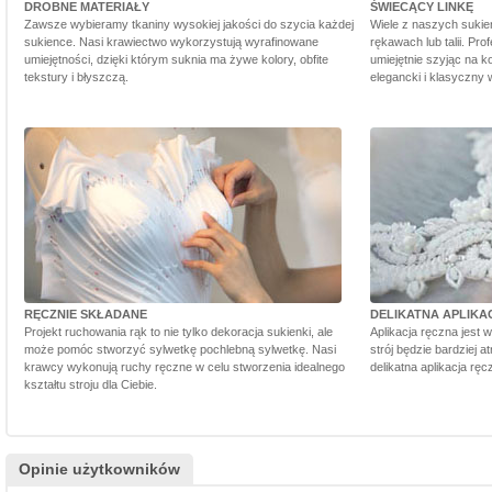
DROBNE MATERIAŁY
ŚWIECĄCY LINKĘ
Zawsze wybieramy tkaniny wysokiej jakości do szycia każdej
Wiele z naszych sukie
sukience. Nasi krawiectwo wykorzystują wyrafinowane
rękawach lub talii. Pr
umiejętności, dzięki którym suknia ma żywe kolory, obfite
umiejętnie szyjąc na ko
tekstury i błyszczą.
elegancki i klasyczny 
RĘCZNIE SKŁADANE
DELIKATNA APLIKA
Projekt ruchowania rąk to nie tylko dekoracja sukienki, ale
Aplikacja ręczna jest 
może pomóc stworzyć sylwetkę pochlebną sylwetkę. Nasi
strój będzie bardziej a
krawcy wykonują ruchy ręczne w celu stworzenia idealnego
delikatna aplikacja rę
kształtu stroju dla Ciebie.
Opinie użytkowników