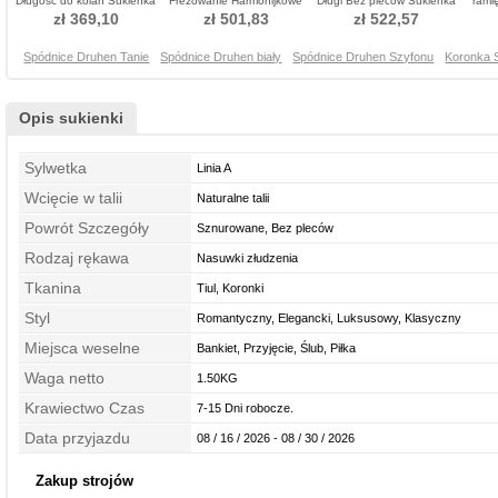
Długość do kolan Sukienka
Frezowanie Harmonijkowe
Długi Bez pleców Sukienka
rami
dla Druhen
gorset Sukienka dla Druhen
dla Druhen
Su
zł 369,10
zł 501,83
zł 522,57
Spódnice Druhen Tanie
Spódnice Druhen biały
Spódnice Druhen Szyfonu
Koronka 
Opis sukienki
Sylwetka
Linia A
Wcięcie w talii
Naturalne talii
Powrót Szczegóły
Sznurowane, Bez pleców
Rodzaj rękawa
Nasuwki złudzenia
Tkanina
Tiul, Koronki
Styl
Romantyczny, Elegancki, Luksusowy, Klasyczny
Miejsca weselne
Bankiet, Przyjęcie, Ślub, Piłka
Waga netto
1.50KG
Krawiectwo Czas
7-15 Dni robocze.
Data przyjazdu
08 / 16 / 2026 - 08 / 30 / 2026
Zakup strojów