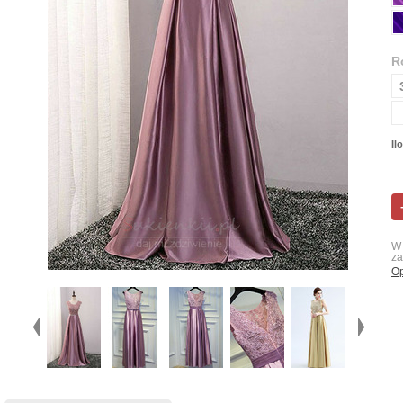
R
Il
W 
za
Op