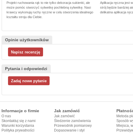
Projekt ruchowania rąk to nie tylko dekoracja sukienki, ale
Aplikacja ręczna jest 
może pomóc stworzyć sylwetkę pochlebną sylwetkę. Nasi
strój będzie bardziej a
krawcy wykonują ruchy ręczne w celu stworzenia idealnego
delikatna aplikacja rę
kształtu stroju dla Ciebie.
Opinie użytkowników
Pytania i odpowiedzi
Informacje o firmie
Jak zamówić
Płatnoś
O nas
Jak zamówić
Metoda pł
Skontaktuj się z nami
Śledzenie zamówienia
Sposób wy
Warunki korzystania
Przewodnik pomiarowy
Miejsca, 
Polityka prywatności
Dopasowanie i styl
Przewidy