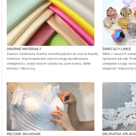
DROBNE MATERIAŁY
ŚWIECĄCY LINKĘ
Zawsze wybieramy tkaniny wysokiej jakości do szycia każdej
Wiele z naszych sukie
sukience. Nasi krawiectwo wykorzystują wyrafinowane
rękawach lub talii. Pr
umiejętności, dzięki którym suknia ma żywe kolory, obfite
umiejętnie szyjąc na ko
tekstury i błyszczą.
elegancki i klasyczny 
RĘCZNIE SKŁADANE
DELIKATNA APLIKA