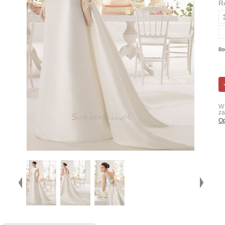
R
Il
W 
za
Op