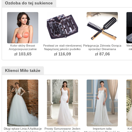
Ozdoba do tej sukience
Kolor skóry Breast
Festiwal ze stali nierdzewnej
Pielęgnacja Zdrowia Gorąca
Wel
Antyprzepuszczalnie
Najwyższej jakości pudełko
sprzedaż Drewniana
mł
zebrany Stealth
ze skóry PU Gift 10
rękojeść Plastikowa
fot
zł 103,65
zł 116,09
zł 87,06
niewidoczny biustonosz
piecesAdornment
wysokiej jakości Małe
welo
ozdoby
Klienci Miło także
Długi rękaw Linia A Aplikacje
Prosty Sznurowane Jeden
Imperium talia
Kró