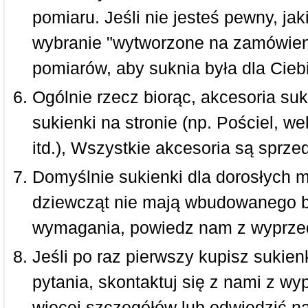
pomiaru. Jeśli nie jesteś pewny, ja
wybranie "wytworzone na zamówieni
pomiarów, aby suknia była dla Ciebi
Ogólnie rzecz biorąc, akcesoria suk
sukienki na stronie (np. Pościel, we
itd.), Wszystkie akcesoria są sprz
Domyślnie sukienki dla dorosłych 
dziewcząt nie mają wbudowanego bi
wymagania, powiedz nam z wyprze
Jeśli po raz pierwszy kupisz sukienk
pytania, skontaktuj się z nami z w
więcej szczegółów lub odwiedzić n