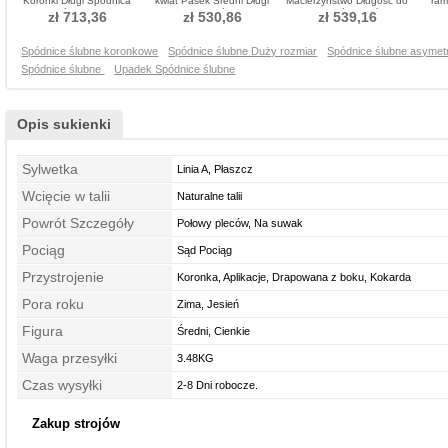
Koronki Długi Spódnica
kwiat Pasek Średni Długi
Macierzyństwo Długość do
ram
ślubne
Sukienka ślubne
podłogi Spódnica ślubne
Forma
zł 713,36
zł 530,86
zł 539,16
Spódnice ślubne koronkowe
Spódnice ślubne Duży rozmiar
Spódnice ślubne asymet
Spódnice ślubne
Upadek Spódnice ślubne
Opis sukienki
Sylwetka
Linia A, Płaszcz
Wcięcie w talii
Naturalne talii
Powrót Szczegóły
Połowy pleców, Na suwak
Pociąg
Sąd Pociąg
Przystrojenie
Koronka, Aplikacje, Drapowana z boku, Kokarda
Pora roku
Zima, Jesień
Figura
Średni, Cienkie
Waga przesyłki
3.48KG
Czas wysyłki
2-8 Dni robocze.
Zakup strojów