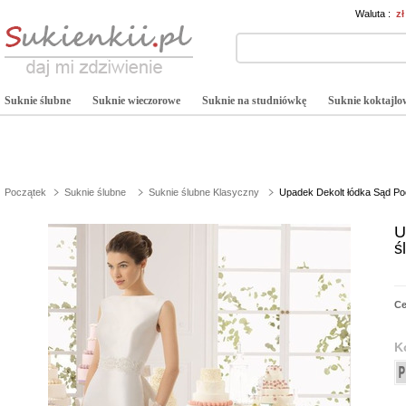
Waluta :
z
Suknie ślubne
Suknie wieczorowe
Suknie na studniówkę
Suknie koktajlo
Początek
Suknie ślubne
Suknie ślubne Klasyczny
Upadek Dekolt łódka Sąd Poc
U
ś
C
K