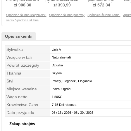
Zrzucony Talia Kościelna
pleców Huśtawka Dekolt
powrotem Lato Bez
Kosz
Sukienka ślubne
łódka Sukienka ślubne
rękawów Spódnica ślubne
pasó
zł 908,30
zł 393,99
zł 572,34
Spódnice ślubne księżniczki
Spódnice ślubne pochwy
Spódnice ślubne Tanie
Aplik
serek Spódnice ślubne
Opis sukienki
Sylwetka
Linia A
Wcięcie w talii
Naturalne talii
Powrót Szczegóły
Dziurka
Tkanina
Szyfon
Styl
Prosty, Elegancki, Elegancki
Miejsca weselne
Plaża, Ogród
Waga netto
1.50KG
Krawiectwo Czas
7-15 Dni robocze.
Data przyjazdu
08 / 16 / 2026 - 08 / 30 / 2026
Zakup strojów