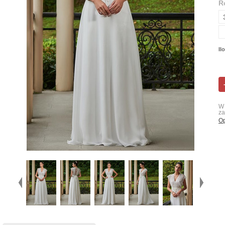
R
Il
W 
za
Op