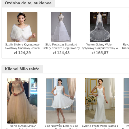
Ozdoba do tej sukience
Szalik Ślubny Kryształowy
Ślub Petticoat Standard
Welon ślubny Welon
Ręka
Kwiatowy Sosnowy Jesień
Cztery obręcze Regulowany
spływowy Rozpuszczalny w
Krót
Bez Rękawów
Modny Poliester Tafeta
wodzie welon koronkowy
pa
zł 124,39
zł 124,43
zł 165,87
Klienci Miło także
Tiul Na suwak Linia A
Bez rękawów Linia A Bez
Syrena Frezowanie Sama z
Im