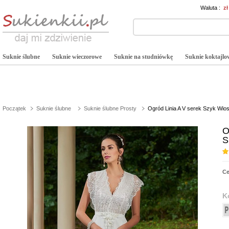
Waluta :
z
Suknie ślubne
Suknie wieczorowe
Suknie na studniówkę
Suknie koktajlo
Początek
Suknie ślubne
Suknie ślubne Prosty
Ogród Linia A V serek Szyk Wio
O
S
C
K