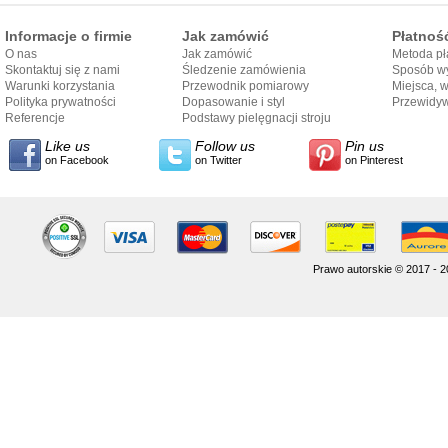
Informacje o firmie
Jak zamówić
Płatnoś
O nas
Jak zamówić
Metoda pł
Skontaktuj się z nami
Śledzenie zamówienia
Sposób wy
Warunki korzystania
Przewodnik pomiarowy
Miejsca, 
Polityka prywatności
Dopasowanie i styl
Przewidy
Referencje
przewodnika
Podstawy pielęgnacji stroju
dostarcze
Like us
Follow us
Pin us
on Facebook
on Twitter
on Pinterest
Prawo autorskie © 2017 - 