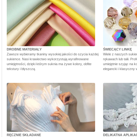
DROBNE MATERIAŁY
ŚWIECĄCY LINKĘ
Zawsze wybieramy tkaniny wysokiej jakości do szycia każdej
Wiele z naszych sukie
sukience. Nasi krawiectwo wykorzystują wyrafinowane
rękawach lub talii. Pr
umiejętności, dzięki którym suknia ma żywe kolory, obfite
umiejętnie szyjąc na ko
tekstury i błyszczą.
elegancki i klasyczny 
RĘCZNIE SKŁADANE
DELIKATNA APLIKA