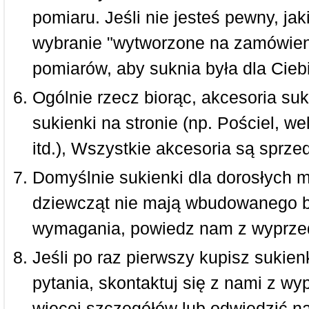
pomiaru. Jeśli nie jesteś pewny, ja
wybranie "wytworzone na zamówieni
pomiarów, aby suknia była dla Ciebi
Ogólnie rzecz biorąc, akcesoria suk
sukienki na stronie (np. Pościel, we
itd.), Wszystkie akcesoria są sprz
Domyślnie sukienki dla dorosłych 
dziewcząt nie mają wbudowanego bi
wymagania, powiedz nam z wyprze
Jeśli po raz pierwszy kupisz sukienk
pytania, skontaktuj się z nami z w
więcej szczegółów lub odwiedzić n