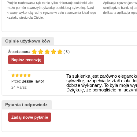
Projekt ruchowania rąk to nie tylko dekoracja sukienki, ale
Aplikacja ręczna jest 
może pomóc stworzyć sylwetkę pochlebną sylwetkę. Nasi
strój będzie bardziej a
krawcy wykonują ruchy ręczne w celu stworzenia idealnego
delikatna aplikacja rę
kształtu stroju dla Ciebie.
Opinie użytkowników
Średnia ocena:
( 5 )
Ta sukienka jest zarówno elegancka,
sylwetkę, uzupełnia kształt ciała.
Przez
Bessie Taylor
dobrze wykonany. To była moja wy
24 Marsz
Dziękuję, że pomogliście mi uczyni
Pytania i odpowiedzi