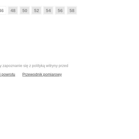
46
48
50
52
54
56
58
zapoznanie się z polityką witryny przed
 powrotu
Przewodnik pomiarowy