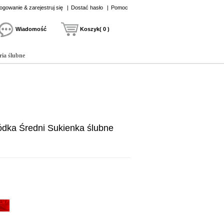
ogowanie & zarejestruj się
|
Dostać hasło
|
Pomoc
Wiadomość
Koszyk( 0 )
ria ślubne
ódka Średni Sukienka ślubne