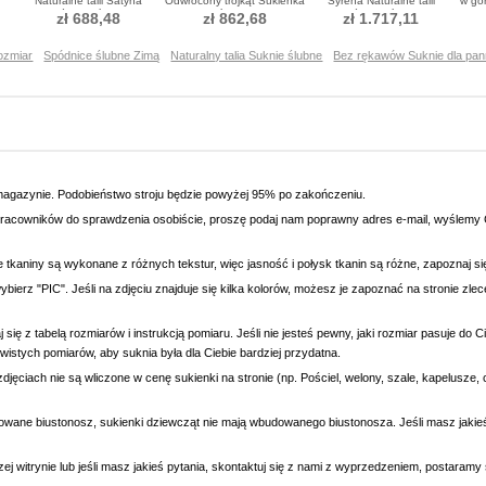
Naturalne talii Satyna
Odwrócony trójkąt Sukienka
Syrena Naturalne talii
w gó
Spódnica ślubne
ślubne
Spódnica ślubne
zł 688,48
zł 862,68
zł 1.717,11
ozmiar
Spódnice ślubne Zimą
Naturalny talia Suknie ślubne
Bez rękawów Suknie dla pan
magazynie. Podobieństwo stroju będzie powyżej 95% po zakończeniu.
racowników do sprawdzenia osobiście, proszę podaj nam poprawny adres e-mail, wyślemy C
e tkaniny są wykonane z różnych tekstur, więc jasność i połysk tkanin są różne, zapoznaj 
wybierz "PIC". Jeśli na zdjęciu znajduje się kilka kolorów, możesz je zapoznać na stronie zl
się z tabelą rozmiarów i instrukcją pomiaru. Jeśli nie jesteś pewny, jaki rozmiar pasuje do
wistych pomiarów, aby suknia była dla Ciebie bardziej przydatna.
djęciach nie są wliczone w cenę sukienki na stronie (np. Pościel, welony, szale, kapelusze, 
owane biustonosz, sukienki dziewcząt nie mają wbudowanego biustonosza. Jeśli masz jaki
ej witrynie lub jeśli masz jakieś pytania, skontaktuj się z nami z wyprzedzeniem, postaram