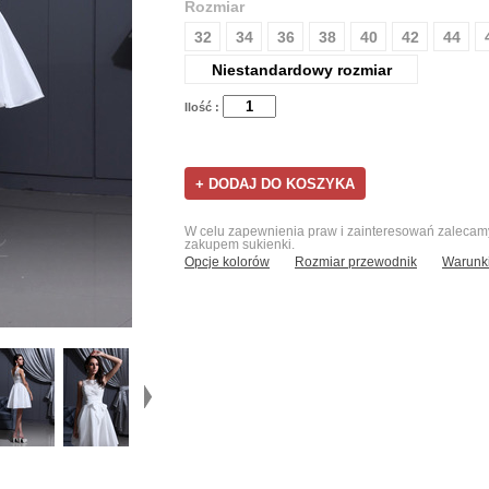
Rozmiar
32
34
36
38
40
42
44
Niestandardowy rozmiar
Ilość :
W celu zapewnienia praw i zainteresowań zalecamy 
zakupem sukienki.
Opcje kolorów
Rozmiar przewodnik
Warunki