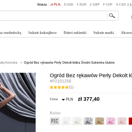
Waluta :
zł PLN
$ USD
€ EUR
£ GBP
₣ CHF
$ CAD
|
L
na studniówkę
Suknie koktajlowe
Dzieci sukienki
Suknie matki
Akceso
odej Koronka
Ogród Bez rękawów Perły Dekolt łódka Średni Sukienka ślubne
Ogród Bez rękawów Perły Dekolt ł
#P2101256
(1)
zł 377,40
Cena
PLN
Kolor