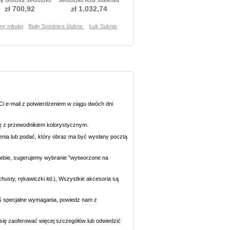
rę Gruszka Serduszko
Serduszko Aula Sukienka
Sukienka ślubne
ślubne
zł 700,92
zł 1.032,74
ny młodej
Biały Spódnice ślubne
Łuk Suknie
i e-mail z potwierdzeniem w ciągu dwóch dni
się z przewodnikiem kolorystycznym.
ecenia lub podać, który obraz ma być wysłany pocztą
 Ciebie, sugerujemy wybranie "wytworzone na
chusty, rękawiczki itd.), Wszystkie akcesoria są
eś specjalne wymagania, powiedz nam z
y się zaoferować więcej szczegółów lub odwiedzić