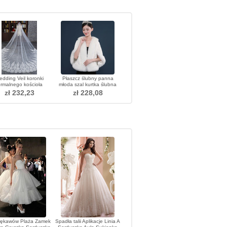
dding Veil koronki
Płaszcz ślubny panna
ormalnego kościoła
młoda szal kurtka ślubna
szyte zimną koronką
zima duży rozmiar ciepły
zł 232,23
zł 228,08
szal
rękawów Plaża Zamek
Spadła talii Aplikacje Linia A