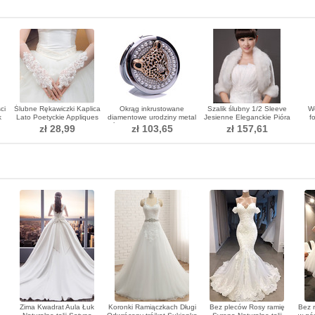
ci
Ślubne Rękawiczki Kaplica
Okrąg inkrustowane
Szalik ślubny 1/2 Sleeve
We
k
Lato Poetyckie Appliques
diamentowe urodziny metal
Jesienne Eleganckie Pióra
f
Tulle
ślubny składanie ozdoby
Tinkerbell
pod
zł 28,99
zł 103,65
zł 157,61
Zima Kwadrat Aula Łuk
Koronki Ramiączkach Długi
Bez pleców Rosy ramię
Bez 