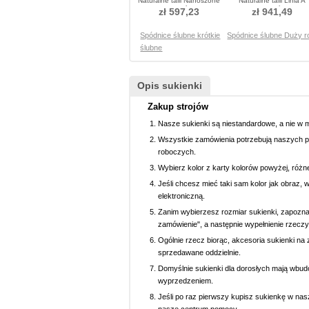
Naturalne talii Nanoszone
Naturalne talii Linia A
Sukienka ślubne
Sukienka ślubne
zł 597,23
zł 941,49
Spódnice ślubne krótkie
Spódnice ślubne Duży r
ślubne
Opis sukienki
Zakup strojów
Nasze sukienki są niestandardowe, a nie w 
Wszystkie zamówienia potrzebują naszych p
roboczych.
Wybierz kolor z karty kolorów powyżej, różn
Jeśli chcesz mieć taki sam kolor jak obraz, 
elektroniczną.
Zanim wybierzesz rozmiar sukienki, zapoznaj 
zamówienie", a następnie wypełnienie rzeczy
Ogólnie rzecz biorąc, akcesoria sukienki na z
sprzedawane oddzielnie.
Domyślnie sukienki dla dorosłych mają wbud
wyprzedzeniem.
Jeśli po raz pierwszy kupisz sukienkę w nasz