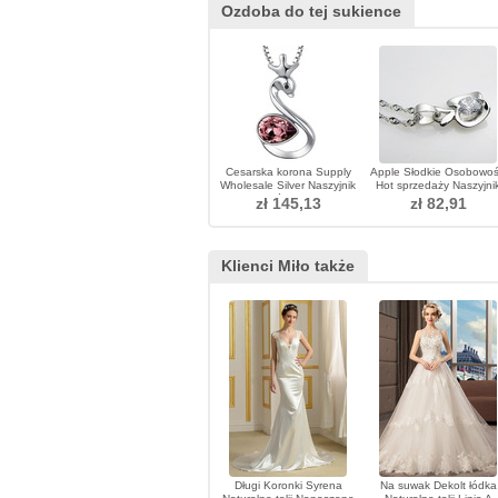
Ozdoba do tej sukience
Cesarska korona Supply
Apple Słodkie Osobowoś
Wholesale Silver Naszyjnik
Hot sprzedaży Naszyjni
Z Kreskówek Kobiet
Naszyjnik
zł 145,13
zł 82,91
Klienci Miło także
Długi Koronki Syrena
Na suwak Dekolt łódka