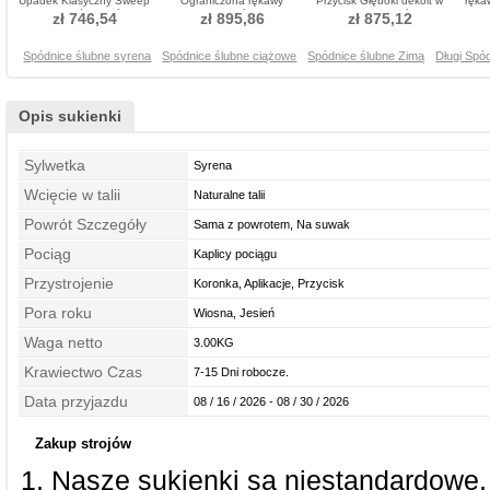
Upadek Klasyczny Sweep
Ograniczona rękawy
Przycisk Głęboki dekolt w
ręka
pociągu Spódnica ślubne
Sukienka ślubne
serek Sukienka ślubne
zł 746,54
zł 895,86
zł 875,12
Spódnice ślubne syrena
Spódnice ślubne ciążowe
Spódnice ślubne Zimą
Długi Spó
Opis sukienki
Sylwetka
Syrena
Wcięcie w talii
Naturalne talii
Powrót Szczegóły
Sama z powrotem, Na suwak
Pociąg
Kaplicy pociągu
Przystrojenie
Koronka, Aplikacje, Przycisk
Pora roku
Wiosna, Jesień
Waga netto
3.00KG
Krawiectwo Czas
7-15 Dni robocze.
Data przyjazdu
08 / 16 / 2026 - 08 / 30 / 2026
Zakup strojów
Nasze sukienki są niestandardowe,