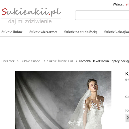
Waluta :
z
Suknie ślubne
Suknie wieczorowe
Suknie na studniówkę
Suknie koktajlo
Początek
Suknie ślubne
Suknie ślubne Tiul
Koronka Dekolt łódka Kaplicy poci
K
#
C
K