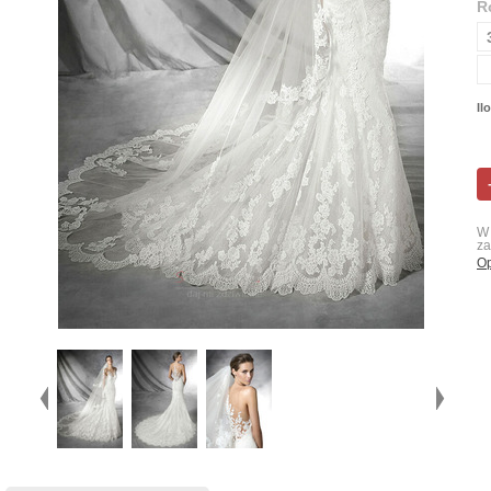
R
Il
W 
za
Op