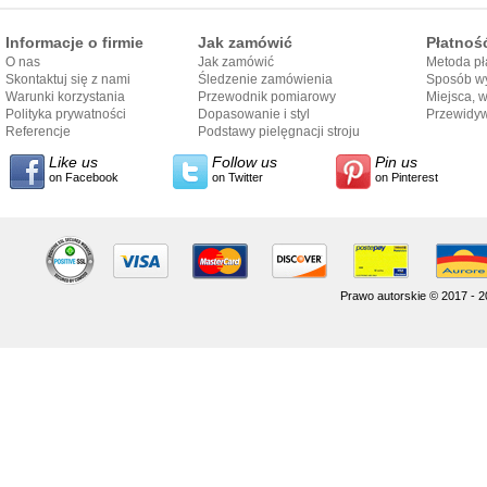
Informacje o firmie
Jak zamówić
Płatnoś
O nas
Jak zamówić
Metoda pł
Skontaktuj się z nami
Śledzenie zamówienia
Sposób wy
Warunki korzystania
Przewodnik pomiarowy
Miejsca, 
Polityka prywatności
Dopasowanie i styl
Przewidy
Referencje
przewodnika
Podstawy pielęgnacji stroju
dostarcze
Like us
Follow us
Pin us
on Facebook
on Twitter
on Pinterest
Prawo autorskie © 2017 - 