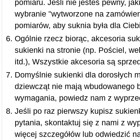
pomiaru. Jeśli nie jesteś pewny, ja
wybranie "wytworzone na zamówieni
pomiarów, aby suknia była dla Ciebi
Ogólnie rzecz biorąc, akcesoria suk
sukienki na stronie (np. Pościel, we
itd.), Wszystkie akcesoria są sprz
Domyślnie sukienki dla dorosłych 
dziewcząt nie mają wbudowanego bi
wymagania, powiedz nam z wyprze
Jeśli po raz pierwszy kupisz sukienk
pytania, skontaktuj się z nami z w
więcej szczegółów lub odwiedzić n