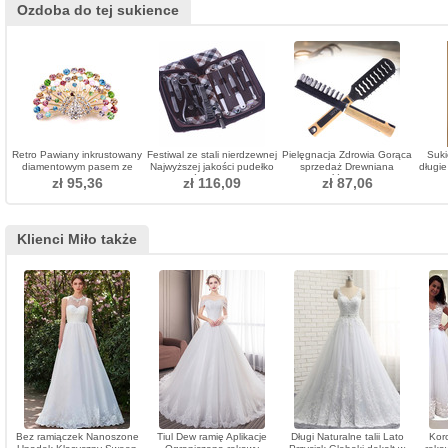
Ozdoba do tej sukience
Retro Pawiany inkrustowany
Festiwal ze stali nierdzewnej
Pielęgnacja Zdrowia Gorąca
Suki
diamentowym pasem ze
Najwyższej jakości pudełko
sprzedaż Drewniana
długie
stopu zwierzęcego
ze skóry PU Gift 10
rękojeść Plastikowa
zł 95,36
zł 116,09
zł 87,06
piecesAdornment
wysokiej jakości Małe
ozdoby
Klienci Miło także
Bez ramiączek Nanoszone
Tiul Dew ramię Aplikacje
Długi Naturalne talii Lato
Kor