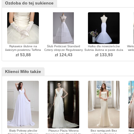
Ozdoba do tej sukience
Rękawice ślubne na
Ślub Petticoat Standard
Halka dla nowożeńców
Welo
świeżym powietrzu Taffeta
Cztery obręcze Regulowany
Suknia ślubna w pasie duża
welo
Eternal Bow Tie
Modny Poliester Tafeta
halka w kształcie rybiego
welon
zł 53,88
zł 124,43
zł 133,93
ogona
Klienci Miło także
Biały Połowy pleców
Płaszcz Plaża Wiosna
Bez ramiączek Bez
Nat