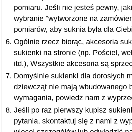
pomiaru. Jeśli nie jesteś pewny, ja
wybranie "wytworzone na zamówieni
pomiarów, aby suknia była dla Ciebi
Ogólnie rzecz biorąc, akcesoria suk
sukienki na stronie (np. Pościel, we
itd.), Wszystkie akcesoria są sprz
Domyślnie sukienki dla dorosłych 
dziewcząt nie mają wbudowanego bi
wymagania, powiedz nam z wyprze
Jeśli po raz pierwszy kupisz sukienk
pytania, skontaktuj się z nami z w
więcej szczegółów lub odwiedzić n