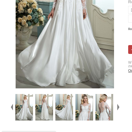
R
Il
W 
za
Op