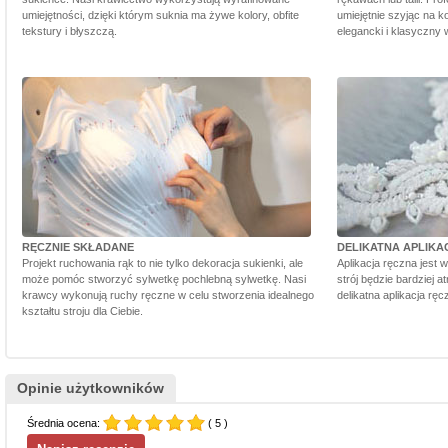
umiejętności, dzięki którym suknia ma żywe kolory, obfite
umiejętnie szyjąc na ko
tekstury i błyszczą.
elegancki i klasyczny 
RĘCZNIE SKŁADANE
DELIKATNA APLIKA
Projekt ruchowania rąk to nie tylko dekoracja sukienki, ale
Aplikacja ręczna jest 
może pomóc stworzyć sylwetkę pochlebną sylwetkę. Nasi
strój będzie bardziej a
krawcy wykonują ruchy ręczne w celu stworzenia idealnego
delikatna aplikacja rę
kształtu stroju dla Ciebie.
Opinie użytkowników
Średnia ocena:
( 5 )