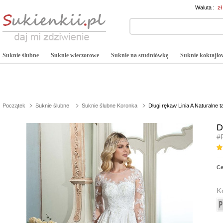
Waluta :
z
Suknie ślubne
Suknie wieczorowe
Suknie na studniówkę
Suknie koktajlo
Początek
Suknie ślubne
Suknie ślubne Koronka
Długi rękaw Linia A Naturalne t
D
#
C
K