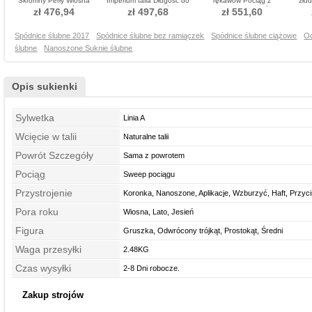
Skromny Perły Wiosna
Imperium talia Długość do
rękawów Pociąg z
złu
Imperium talia Spódnica
podłogi Sukienka ślubne
pociągiem Sukienka ślubne
zł 476,94
zł 497,68
zł 551,60
ślubne
Spódnice ślubne 2017
Spódnice ślubne bez ramiączek
Spódnice ślubne ciążowe
Od
ślubne
Nanoszone Suknie ślubne
Opis sukienki
Sylwetka
Linia A
Wcięcie w talii
Naturalne talii
Powrót Szczegóły
Sama z powrotem
Pociąg
Sweep pociągu
Przystrojenie
Koronka, Nanoszone, Aplikacje, Wzburzyć, Haft, Przyc
Pora roku
Wiosna, Lato, Jesień
Figura
Gruszka, Odwrócony trójkąt, Prostokąt, Średni
Waga przesyłki
2.48KG
Czas wysyłki
2-8 Dni robocze.
Zakup strojów