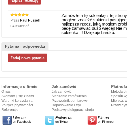
Zamówiłem tę sukienkę z tej strony,
mogłem znaleźć sukienki pasującej 
Przez
Paul Russell
najlepsza rzecz, jaką mogłem zrobi
04 Kwiecień
będę zamawiać dużo więcej! Nie mo
sukienka !!! Dziękuję bardzo.
Pytania i odpowiedzi
Informacje o firmie
Jak zamówić
Płatnoś
O nas
Jak zamówić
Metoda pł
Skontaktuj się z nami
Śledzenie zamówienia
Sposób wy
Warunki korzystania
Przewodnik pomiarowy
Miejsca, 
Polityka prywatności
Dopasowanie i styl
Przewidy
Referencje
przewodnika
Podstawy pielęgnacji stroju
dostarcze
Like us
Follow us
Pin us
on Facebook
on Twitter
on Pinterest