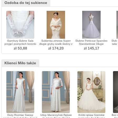
Ozdoba do tej sukience
Garnitury ślubne Sala
Sukienka zimowa Super
Ślubne Petticoat Spandex
Ślub 
przyjęć poetyckich koronki
długie gruby szalik ślubny z
Standardowe Długie
talia
koronki
kości słoniowej
Pojedyncze obręcze
Perym
zł 53,88
zł 174,20
zł 145,17
Elastyczna talia
Klienci Miło także
Duży Rozmiar Sweep
Urlop Macierzyński Rękaw
Krótki rękaw Szerokie
Bez 