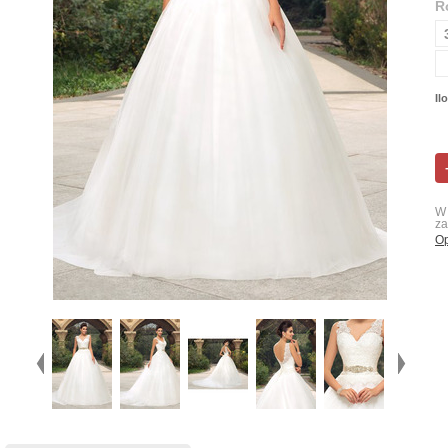
R
Il
W 
za
Op