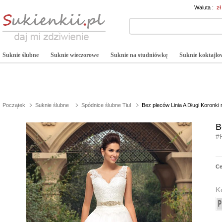
Waluta :
z
Suknie ślubne
Suknie wieczorowe
Suknie na studniówkę
Suknie koktajlo
Początek
Suknie ślubne
Spódnice ślubne Tiul
Bez pleców Linia A Długi Koronki
B
#
C
K