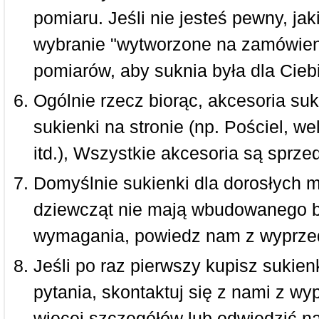
pomiaru. Jeśli nie jesteś pewny, ja
wybranie "wytworzone na zamówieni
pomiarów, aby suknia była dla Ciebi
Ogólnie rzecz biorąc, akcesoria suk
sukienki na stronie (np. Pościel, we
itd.), Wszystkie akcesoria są sprz
Domyślnie sukienki dla dorosłych 
dziewcząt nie mają wbudowanego bi
wymagania, powiedz nam z wyprze
Jeśli po raz pierwszy kupisz sukienk
pytania, skontaktuj się z nami z w
więcej szczegółów lub odwiedzić n