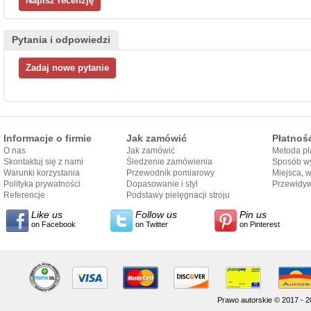
Pytania i odpowiedzi
Informacje o firmie
Jak zamówić
Płatnoś
O nas
Jak zamówić
Metoda pł
Skontaktuj się z nami
Śledzenie zamówienia
Sposób wy
Warunki korzystania
Przewodnik pomiarowy
Miejsca, 
Polityka prywatności
Dopasowanie i styl
Przewidy
Referencje
przewodnika
Podstawy pielęgnacji stroju
dostarcze
Like us
Follow us
Pin us
on Facebook
on Twitter
on Pinterest
Prawo autorskie © 2017 - 