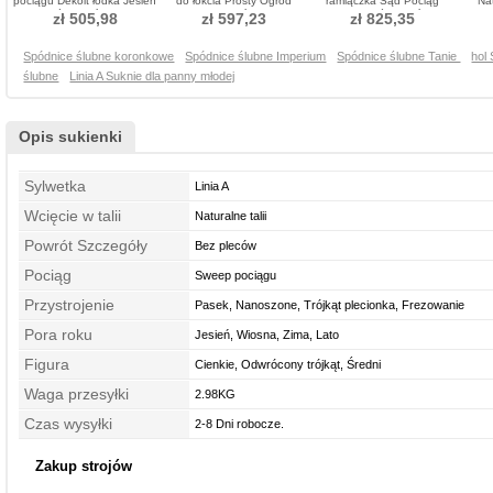
pociągu Dekolt łódka Jesień
do łokcia Prosty Ogród
ramiączka Sąd Pociąg
Nat
Spódnica ślubne
Sukienka ślubne
Formalny Spódnica ślubne
zł 505,98
zł 597,23
zł 825,35
Spódnice ślubne koronkowe
Spódnice ślubne Imperium
Spódnice ślubne Tanie
hol
ślubne
Linia A Suknie dla panny młodej
Opis sukienki
Sylwetka
Linia A
Wcięcie w talii
Naturalne talii
Powrót Szczegóły
Bez pleców
Pociąg
Sweep pociągu
Przystrojenie
Pasek, Nanoszone, Trójkąt plecionka, Frezowanie
Pora roku
Jesień, Wiosna, Zima, Lato
Figura
Cienkie, Odwrócony trójkąt, Średni
Waga przesyłki
2.98KG
Czas wysyłki
2-8 Dni robocze.
Zakup strojów