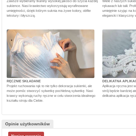
Zawsze wybieramy tkaniny wysokiej jakości do szycia każdej
Wiele z naszych sukie
sukience. Nasi krawiectwo wykorzystują wyrafinowane
rękawach lub talii. Pr
umiejętności, dzięki którym suknia ma żywe kolory, obfite
umiejętnie szyjąc na ko
tekstury i błyszczą.
elegancki i klasyczny 
RĘCZNIE SKŁADANE
DELIKATNA APLIKA
Projekt ruchowania rąk to nie tylko dekoracja sukienki, ale
Aplikacja ręczna jest 
może pomóc stworzyć sylwetkę pochlebną sylwetkę. Nasi
strój będzie bardziej a
krawcy wykonują ruchy ręczne w celu stworzenia idealnego
delikatna aplikacja rę
kształtu stroju dla Ciebie.
Opinie użytkowników