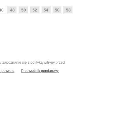
46
48
50
52
54
56
58
zapoznanie się z polityką witryny przed
 powrotu
Przewodnik pomiarowy