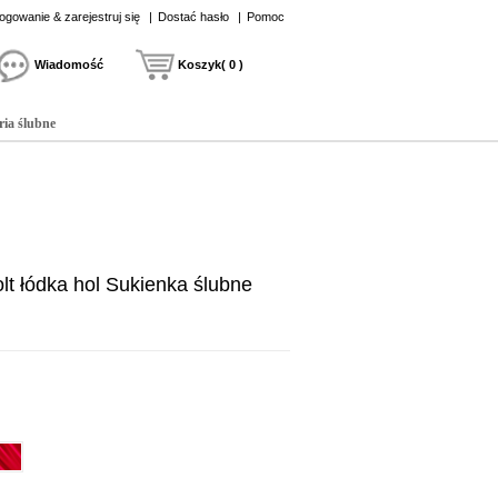
ogowanie & zarejestruj się
|
Dostać hasło
|
Pomoc
Wiadomość
Koszyk( 0 )
ria ślubne
t łódka hol Sukienka ślubne