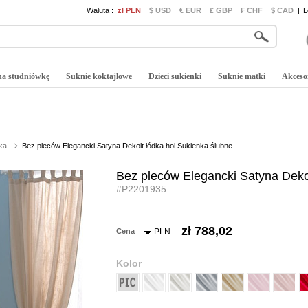
Waluta :
zł PLN
$ USD
€ EUR
£ GBP
₣ CHF
$ CAD
|
L
na studniówkę
Suknie koktajlowe
Dzieci sukienki
Suknie matki
Akceso
ka
Bez pleców Elegancki Satyna Dekolt łódka hol Sukienka ślubne
Bez pleców Elegancki Satyna Dekol
#P2201935
zł 788,02
Cena
PLN
Kolor