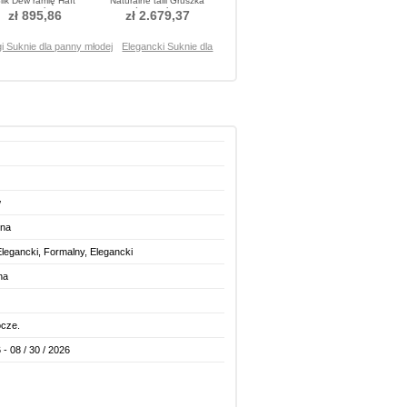
ilk Dew ramię Haft
Naturalne talii Gruszka
Sukienka ślubne
Spódnica ślubne
zł 895,86
zł 2.679,37
gi Suknie dla panny młodej
Elegancki Suknie dla
w
yna
legancki, Formalny, Elegancki
na
ocze.
 - 08 / 30 / 2026