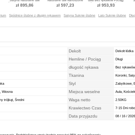
Satyna Naturalne talii
Naturalne talii Nanoszone
talia Bez rękawów Pociąg
S
ne
Średni Sukienka ślubne
Sukienka ślubne
królewski Sukienka ślubne
zł 895,86
zł 597,23
zł 953,93
rium
Spódnice ślubne z długim rękawem
Satyna Suknie ślubne
Lato Suknie ślubne
Dłu
Dekolt
Dekolt łódka
Hemline / Pociąg
Długi
długość rękawa
Bez rękawó
Tkanina
Koronki, Sat
Styl
nka
Zabytkowe, E
Miejsca weselne
ń, Wiosna
Aula, Kościel
Waga netto
y trójkąt, Średni
2.50KG
Krawiectwo Czas
7-15 Dni rob
Data przyjazdu
08 / 16 / 2026