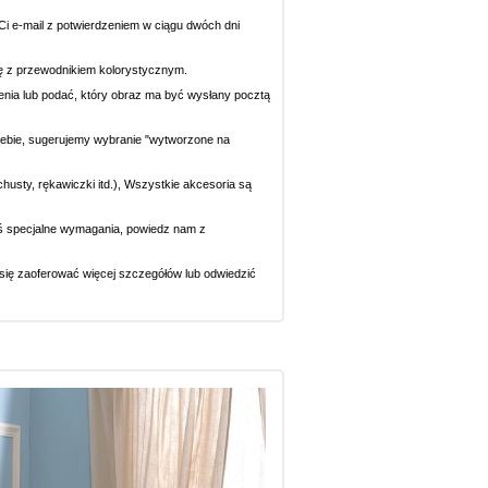
i e-mail z potwierdzeniem w ciągu dwóch dni
się z przewodnikiem kolorystycznym.
ecenia lub podać, który obraz ma być wysłany pocztą
 Ciebie, sugerujemy wybranie "wytworzone na
chusty, rękawiczki itd.), Wszystkie akcesoria są
eś specjalne wymagania, powiedz nam z
y się zaoferować więcej szczegółów lub odwiedzić