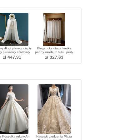
y długi płaszcz ciepły
Elegancka długa kurtka
ły pluszowy szal biały
panny młodej z tiulu i perły
gruby płaszcz
200CM
zł 447,91
zł 327,63
a Koszulka rękaw Art
Nasuwki złudzenia Plaża