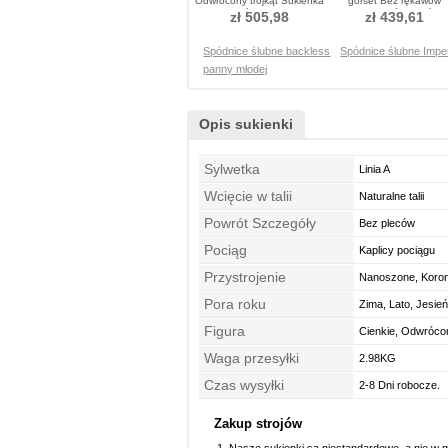
Odwrócony trójkąt Sukienka
gorset Bez rękawów
ślubne
Plisowane Spódnica ślub
zł 505,98
zł 439,61
Spódnice ślubne backless
Spódnice ślubne Impe
panny młodej
Opis sukienki
Sylwetka
Linia A
Wcięcie w talii
Naturalne talii
Powrót Szczegóły
Bez pleców
Pociąg
Kaplicy pociągu
Przystrojenie
Nanoszone, Koro
Pora roku
Zima, Lato, Jesie
Figura
Cienkie, Odwrócon
Waga przesyłki
2.98KG
Czas wysyłki
2-8 Dni robocze.
Zakup strojów