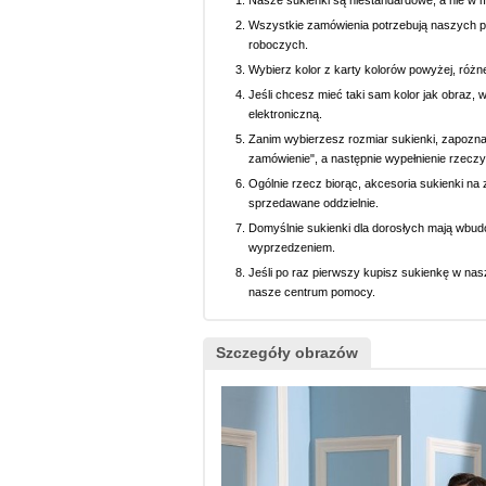
Nasze sukienki są niestandardowe, a nie w 
Wszystkie zamówienia potrzebują naszych p
roboczych.
Wybierz kolor z karty kolorów powyżej, różn
Jeśli chcesz mieć taki sam kolor jak obraz, 
elektroniczną.
Zanim wybierzesz rozmiar sukienki, zapoznaj 
zamówienie", a następnie wypełnienie rzeczy
Ogólnie rzecz biorąc, akcesoria sukienki na z
sprzedawane oddzielnie.
Domyślnie sukienki dla dorosłych mają wbud
wyprzedzeniem.
Jeśli po raz pierwszy kupisz sukienkę w nasz
nasze centrum pomocy.
Szczegóły obrazów