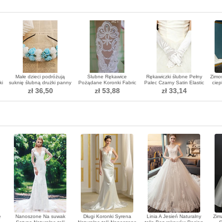
Małe dzieci podróżują
Ślubne Rękawice
Rękawiczki ślubne Pełny
Zimow
ki
suknię ślubną drużki panny
Pożądane Koronki Fabric
Palec Czarny Satin Elastic
ciep
młodej drużki
Translucent Autumn
Warm Ceremonial
zł 36,50
zł 53,88
zł 33,14
e
Nanoszone Na suwak
Długi Koronki Syrena
Linia A Jesień Naturalny
Zim