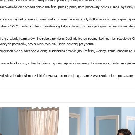
magazynie. Podobieństwo stroju będzie powyżej 95% po zakończeniu.
racowników do sprawdzenia osobiście, proszę podaj nam poprawny adres e-mail, wyślemy C
e tkaniny są wykonane z różnych tekstur, więc jasność i połysk tkanin są różne, zapoznaj 
wybierz "PIC". Jeśli na zdjęciu znajduje się kilka kolorów, możesz je zapoznać na stronie zl
się z tabelą rozmiarów i instrukcją pomiaru. Jeśli nie jesteś pewny, jaki rozmiar pasuje do
wistych pomiarów, aby suknia była dla Ciebie bardziej przydatna.
djęciach nie są wliczone w cenę sukienki na stronie (np. Pościel, welony, szale, kapelusze, 
owane biustonosz, sukienki dziewcząt nie mają wbudowanego biustonosza. Jeśli masz jaki
ej witrynie lub jeśli masz jakieś pytania, skontaktuj się z nami z wyprzedzeniem, postaram