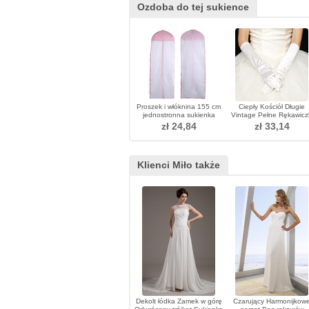
Ozdoba do tej sukience
Proszek i włóknina 155 cm
Ciepły Kościół Długie
jednostronna sukienka
Vintage Pełne Rękawicz
pokrywa okładka w słowie
Zimowe Finger
zł 24,84
zł 33,14
Klienci Miło także
Dekolt łódka Zamek w górę
Czarujący Harmonijkow