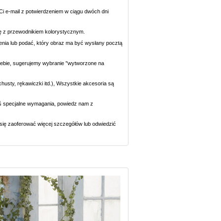
i e-mail z potwierdzeniem w ciągu dwóch dni
się z przewodnikiem kolorystycznym.
ecenia lub podać, który obraz ma być wysłany pocztą
 Ciebie, sugerujemy wybranie "wytworzone na
chusty, rękawiczki itd.), Wszystkie akcesoria są
eś specjalne wymagania, powiedz nam z
y się zaoferować więcej szczegółów lub odwiedzić