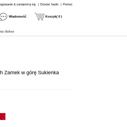
ogowanie & zarejestruj się
|
Dostać hasło
|
Pomoc
Wiadomość
Koszyk( 0 )
ria ślubne
ach Zamek w górę Sukienka