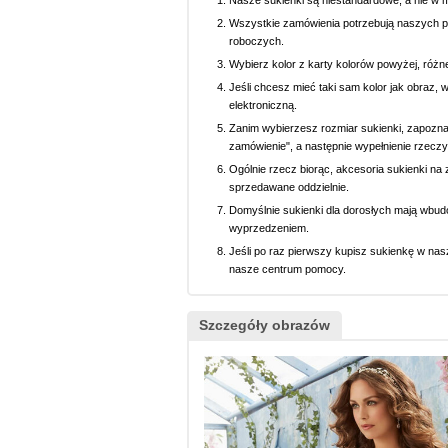
Nasze sukienki są niestandardowe, a nie w 
Wszystkie zamówienia potrzebują naszych p
roboczych.
Wybierz kolor z karty kolorów powyżej, różn
Jeśli chcesz mieć taki sam kolor jak obraz, 
elektroniczną.
Zanim wybierzesz rozmiar sukienki, zapoznaj 
zamówienie", a następnie wypełnienie rzeczy
Ogólnie rzecz biorąc, akcesoria sukienki na z
sprzedawane oddzielnie.
Domyślnie sukienki dla dorosłych mają wbud
wyprzedzeniem.
Jeśli po raz pierwszy kupisz sukienkę w nasz
nasze centrum pomocy.
Szczegóły obrazów