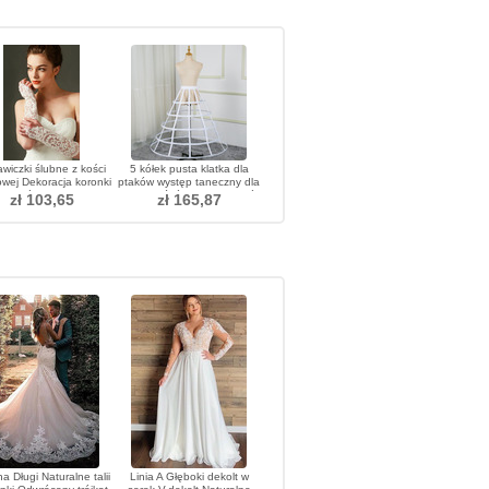
wiczki ślubne z kości
5 kółek pusta klatka dla
owej Dekoracja koronki
ptaków występ taneczny dla
iny Półprzezroczyste
nowożeńców cosplay pięć
zł 103,65
zł 165,87
jesień
kółek z regulowaną halką
kości
a Długi Naturalne talii
Linia A Głęboki dekolt w