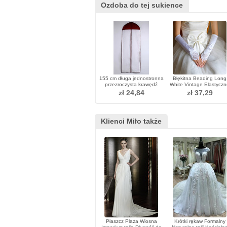
Ozdoba do tej sukience
155 cm długa jednostronna
Błękitna Beading Long
przezroczysta krawędź
White Vintage Elastycz
pokryta kurzem suknia
Rękawiczki Satyna
zł 24,84
zł 37,29
ślubna worek na kurz
Klienci Miło także
Płaszcz Plaża Wiosna
Krótki rękaw Formalny