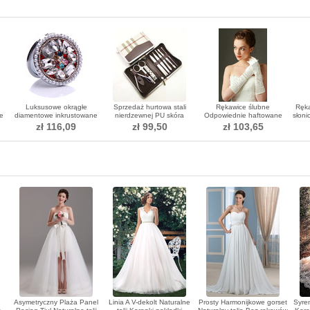
Luksusowe okrągłe
Sprzedaż hurtowa stali
Rękawice ślubne
Ręka
ne
diamentowe inkrustowane
nierdzewnej PU skóra
Odpowiednie haftowane
słoni
składane ozdoby
najwyższej klasy garnitury
satynowe palce pełne
tkan
zł 116,09
zł 99,50
zł 103,65
klipy do paznokci
Asymetryczny Plaża Panel
Linia A V-dekolt Naturalne
Prosty Harmonijkowe gorset
Syren