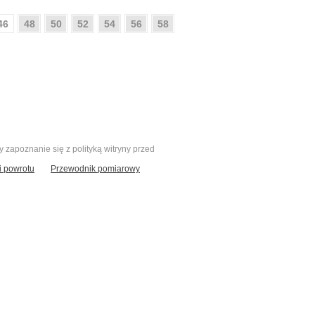
46
48
50
52
54
56
58
zapoznanie się z polityką witryny przed
 powrotu
Przewodnik pomiarowy