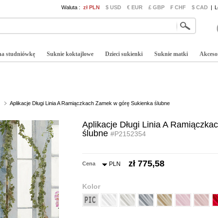
Waluta :
zł PLN
$ USD
€ EUR
£ GBP
₣ CHF
$ CAD
|
L
na studniówkę
Suknie koktajlowe
Dzieci sukienki
Suknie matki
Akceso
Aplikacje Długi Linia A Ramiączkach Zamek w górę Sukienka ślubne
Aplikacje Długi Linia A Ramiączk
ślubne
#P2152354
zł 775,58
Cena
PLN
Kolor