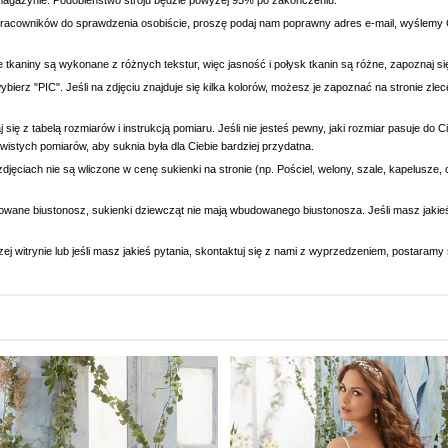
magazynie. Podobieństwo stroju będzie powyżej 95% po zakończeniu.
racowników do sprawdzenia osobiście, proszę podaj nam poprawny adres e-mail, wyślemy C
e tkaniny są wykonane z różnych tekstur, więc jasność i połysk tkanin są różne, zapoznaj 
wybierz "PIC". Jeśli na zdjęciu znajduje się kilka kolorów, możesz je zapoznać na stronie zl
się z tabelą rozmiarów i instrukcją pomiaru. Jeśli nie jesteś pewny, jaki rozmiar pasuje do
wistych pomiarów, aby suknia była dla Ciebie bardziej przydatna.
djęciach nie są wliczone w cenę sukienki na stronie (np. Pościel, welony, szale, kapelusze, 
owane biustonosz, sukienki dziewcząt nie mają wbudowanego biustonosza. Jeśli masz jaki
ej witrynie lub jeśli masz jakieś pytania, skontaktuj się z nami z wyprzedzeniem, postaram