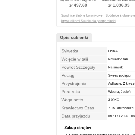
Imperium talia Długość do
Naturalne talii Kościeln
podłogi Sukienka ślubne
Sukienka ślubne
zł 497,68
zł 1.036,93
Spódnice ślubne koronkowe
Spódnice ślubne sy
kryształkami Suknie dla panny młodej
Opis sukienki
Sylwetka
Linia A
Wcięcie w talii
Naturalne talii
Powrót Szczegóły
Na suwak
Pociąg
Sweep pociągu
Przystrojenie
Aplikacje, Z krysz
Pora roku
Wiosna, Jesień
Waga netto
3.00KG
Krawiectwo Czas
7-15 Dni robocze.
Data przyjazdu
08 / 17 / 2026 - 08
Zakup strojów