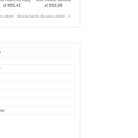
nki Odwrócony trójkąt
serek V-dekolt Naturalne
Sukienka ślubne
talii Sukienka ślubne
zł 995,41
zł 593,08
ny młodej
Wiosna Suknie dla panny młodej
Z
h
w
cze.