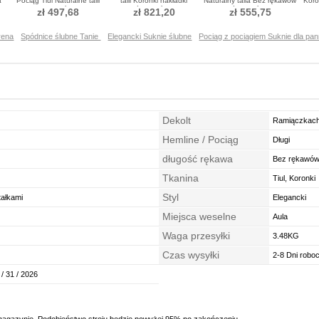
a
Pociąg Tiul Naturalne talii
talii Koronki nakładki
Naturalny talia Bez rękawów
Koro
Sukienka ślubne
Spódnica ślubne
Spódnica ślubne
zł 497,68
zł 821,20
zł 555,75
rena
Spódnice ślubne Tanie
Elegancki Suknie ślubne
Pociąg z pociągiem Suknie dla pan
Dekolt
Ramiączkac
Hemline / Pociąg
Długi
długość rękawa
Bez rękawó
Tkanina
Tiul, Koronki
Styl
tałkami
Elegancki
Miejsca weselne
Aula
Waga przesyłki
3.48KG
Czas wysyłki
2-8 Dni robo
 / 31 / 2026