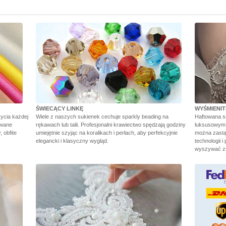
ŚWIECĄCY LINKĘ
WYŚMIENI
ycia każdej
Wiele z naszych sukienek cechuje sparkly beading na
Haftowana s
owane
rękawach lub talii. Profesjonalni krawiectwo spędzają godziny
luksusowym w
 obfite
umiejętnie szyjąc na koralikach i perłach, aby perfekcyjnie
można zastą
elegancki i klasyczny wygląd.
technologii i
wyszywać zn