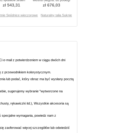
ez rękawów Jesień
Wiosna Długość do podłogi
szcz Sukienka Cekiny
Spódnica Cekiny
zł 543,31
zł 676,03
tnie Spódnice wieczorowe
Naturalny talia Suknie
i e-mail z potwierdzeniem w ciągu dwóch dni
się z przewodnikiem kolorystycznym.
ecenia lub podać, który obraz ma być wysłany pocztą
 Ciebie, sugerujemy wybranie "wytworzone na
chusty, rękawiczki itd.), Wszystkie akcesoria są
eś specjalne wymagania, powiedz nam z
y się zaoferować więcej szczegółów lub odwiedzić