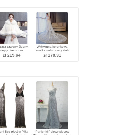
szcz szalowy ślubny
Wykwintna koronkowa
ciepły płaszcz ze
woalka welon duży ślub
sztucznego futra
akcesoria akcesoria welon
zł 215,64
zł 178,31
dni Bez pleców Piłka
Panienki Połowy pleców