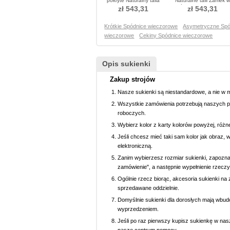
pokryte Naturalny talia
Naturalne talii Zamek w
Sukienka Cekiny
górę Sukienka Cekiny
zł 543,31
zł 543,31
Krótkie Spódnice wieczorowe
Asymetryczne Spó
wieczorowe
Cekiny Spódnice wieczorowe
Opis sukienki
Zakup strojów
Nasze sukienki są niestandardowe, a nie w 
Wszystkie zamówienia potrzebują naszych p
roboczych.
Wybierz kolor z karty kolorów powyżej, różn
Jeśli chcesz mieć taki sam kolor jak obraz, 
elektroniczną.
Zanim wybierzesz rozmiar sukienki, zapoznaj 
zamówienie", a następnie wypełnienie rzeczy
Ogólnie rzecz biorąc, akcesoria sukienki na z
sprzedawane oddzielnie.
Domyślnie sukienki dla dorosłych mają wbud
wyprzedzeniem.
Jeśli po raz pierwszy kupisz sukienkę w nasz