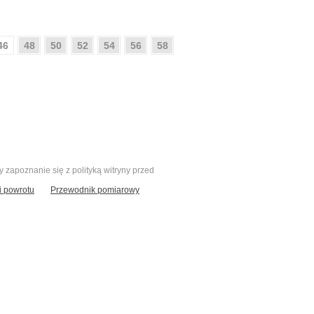
46
48
50
52
54
56
58
zapoznanie się z polityką witryny przed
 powrotu
Przewodnik pomiarowy