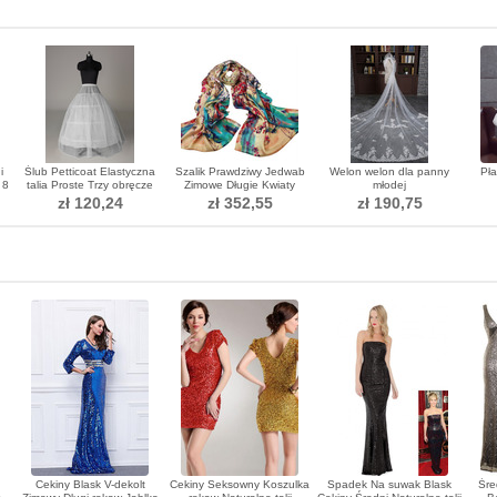
i
Ślub Petticoat Elastyczna
Szalik Prawdziwy Jedwab
Welon welon dla panny
Pła
 8
talia Proste Trzy obręcze
Zimowe Długie Kwiaty
młodej
Perymetr Lace przycinanie
Zwykły Ciepły
zł 120,24
zł 352,55
zł 190,75
Cekiny Blask V-dekolt
Cekiny Seksowny Koszulka
Spadek Na suwak Blask
Śre