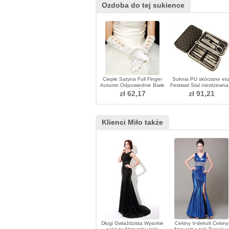
Ozdoba do tej sukience
Ciepłe Satyna Full Finger
Suknia PU skórzane etu
Autumn Odpowiednie Białe
Festiwal Stal nierdzewna
Rękawiczki Ślubne
sztuk Nail Clippers
zł 62,17
zł 91,21
Klienci Miło także
Długi Gwiaździsta Wysokie
Cekiny V-dekolt Cekiny