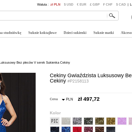
Waluta :
zł PLN
$ USD
€ EUR
£ GBP
₣ CHF
$ CAD
|
L
na studniówkę
Suknie koktajlowe
Dzieci sukienki
Suknie matki
Akceso
Luksusowy Bez pleców V serek Sukienka Cekiny
Cekiny Gwiaździsta Luksusowy Be
Cekiny
#P2158113
zł 497,72
Cena
PLN
Kolor