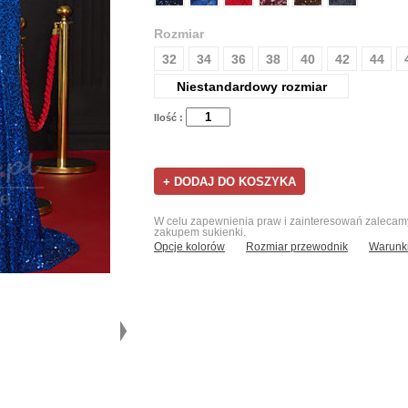
Rozmiar
32
34
36
38
40
42
44
Niestandardowy rozmiar
Ilość :
W celu zapewnienia praw i zainteresowań zalecamy 
zakupem sukienki.
Opcje kolorów
Rozmiar przewodnik
Warunki