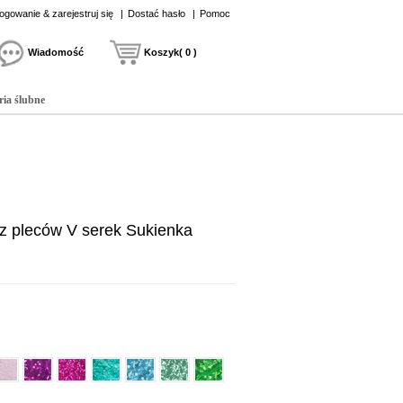
ogowanie & zarejestruj się
|
Dostać hasło
|
Pomoc
Wiadomość
Koszyk( 0 )
ria ślubne
z pleców V serek Sukienka