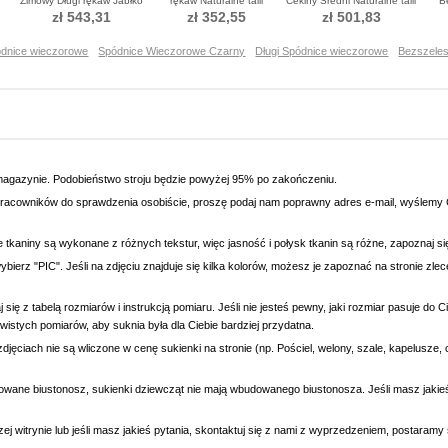
Zimowy Długi rękaw Jabłko
rękaw Naturalne talii
Cekiny Średni Naturalne talii
B
Sukienka Cekiny
Sukienka Cekiny
Sukienka Cekiny
Pła
zł 543,31
zł 352,55
zł 501,83
dnice wieczorowe
Spódnice Wieczorowe Czarny
Długi Spódnice wieczorowe
Bezszeles
magazynie. Podobieństwo stroju będzie powyżej 95% po zakończeniu.
racowników do sprawdzenia osobiście, proszę podaj nam poprawny adres e-mail, wyślemy C
e tkaniny są wykonane z różnych tekstur, więc jasność i połysk tkanin są różne, zapoznaj 
wybierz "PIC". Jeśli na zdjęciu znajduje się kilka kolorów, możesz je zapoznać na stronie zl
się z tabelą rozmiarów i instrukcją pomiaru. Jeśli nie jesteś pewny, jaki rozmiar pasuje do
wistych pomiarów, aby suknia była dla Ciebie bardziej przydatna.
djęciach nie są wliczone w cenę sukienki na stronie (np. Pościel, welony, szale, kapelusze, 
owane biustonosz, sukienki dziewcząt nie mają wbudowanego biustonosza. Jeśli masz jaki
ej witrynie lub jeśli masz jakieś pytania, skontaktuj się z nami z wyprzedzeniem, postaram