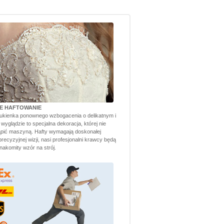
TE HAFTOWANIE
ukienka ponownego wzbogacenia o delikatnym i
yglądzie to specjalna dekoracja, której nie
pić maszyną. Hafty wymagają doskonałej
 precyzyjnej wizji, nasi profesjonalni krawcy będą
akomity wzór na strój.