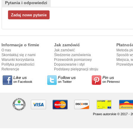
Pytania i odpowiedzi
Informacje o firmie
Jak zamówić
Płatnoś
O nas
Jak zamówić
Metoda pł
Skontaktuj się z nami
Śledzenie zamówienia
Sposób wy
Warunki korzystania
Przewodnik pomiarowy
Miejsca, 
Polityka prywatności
Dopasowanie i styl
Przewidy
Referencje
przewodnika
Podstawy pielęgnacji stroju
dostarcze
Like us
Follow us
Pin us
on Facebook
on Twitter
on Pinterest
Prawo autorskie © 2017 - 