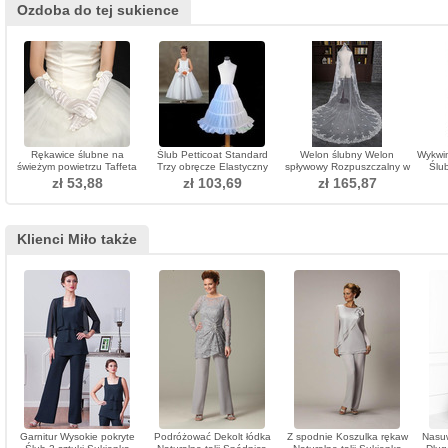
Ozdoba do tej sukience
Rękawice ślubne na
Ślub Petticoat Standard
Welon ślubny Welon
Wykwi
świeżym powietrzu Taffeta
Trzy obręcze Elastyczny
spływowy Rozpuszczalny w
Ślu
Eternal Bow Tie
pas Tkanina poliestrowa
wodzie welon koronkowy
Pro
zł 53,88
zł 103,69
zł 165,87
tafta
Klienci Miło także
Garnitur Wysokie pokryte
Podróżować Dekolt łódka
Z spodnie Koszulka rękaw
Nasuw