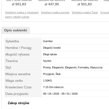
Ślub 2 sztuki Sukienka
Naturalne talii Spódnica
Naturalne talii Sukienka
Dług
matka garnitury
matka garnitury
matka garnitury
zł 501,83
zł 447,95
zł 501,83
Spódnice matka z rękawami
Spódnice matka koronki
Spódnice matka Tanie
Gruszk
panny młodej suknie
Opis sukienki
Sylwetka
Garnitur
Hemline / Pociąg
Długość kostki
długość rękawa
Długi rękaw
Tkanina
Szyfon
Styl
Prosty, Elegancki, Elegancki, Formalny, Klasyczny
Miejsca weselne
Przyjęcie, Ślub
Waga netto
1.50KG
Krawiectwo Czas
7-15 Dni robocze.
Data przyjazdu
08 / 18 / 2026 - 09 / 01 / 2026
Zakup strojów