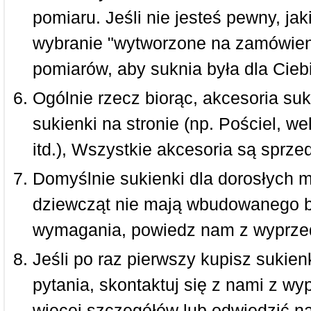
pomiaru. Jeśli nie jesteś pewny, ja
wybranie "wytworzone na zamówieni
pomiarów, aby suknia była dla Ciebi
Ogólnie rzecz biorąc, akcesoria suk
sukienki na stronie (np. Pościel, we
itd.), Wszystkie akcesoria są sprz
Domyślnie sukienki dla dorosłych 
dziewcząt nie mają wbudowanego bi
wymagania, powiedz nam z wyprze
Jeśli po raz pierwszy kupisz sukienk
pytania, skontaktuj się z nami z w
więcej szczegółów lub odwiedzić n