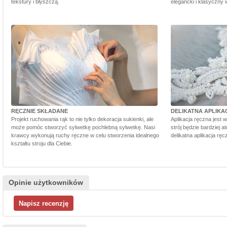
tekstury i błyszczą.
elegancki i klasyczny 
RĘCZNIE SKŁADANE
DELIKATNA APLIKA
Projekt ruchowania rąk to nie tylko dekoracja sukienki, ale
Aplikacja ręczna jest 
może pomóc stworzyć sylwetkę pochlebną sylwetkę. Nasi
strój będzie bardziej a
krawcy wykonują ruchy ręczne w celu stworzenia idealnego
delikatna aplikacja rę
kształtu stroju dla Ciebie.
Opinie użytkowników