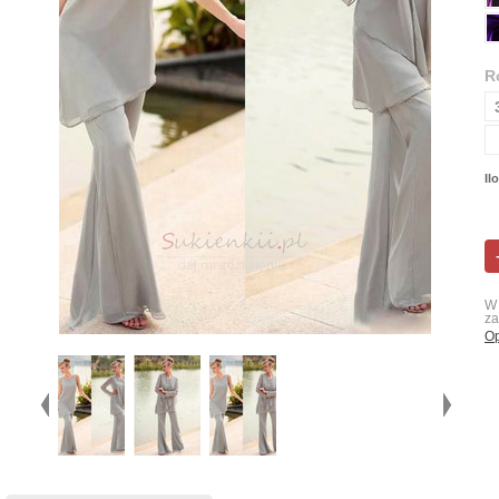
R
Il
W 
za
Op