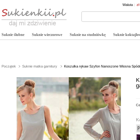
Waluta :
z
Suknie ślubne
Suknie wieczorowe
Suknie na studniówkę
Suknie koktajlo
Początek
Suknie matka garnitury
Koszulka rękaw Szyfon Nanoszone Wiosna Spódni
K
g
C
K