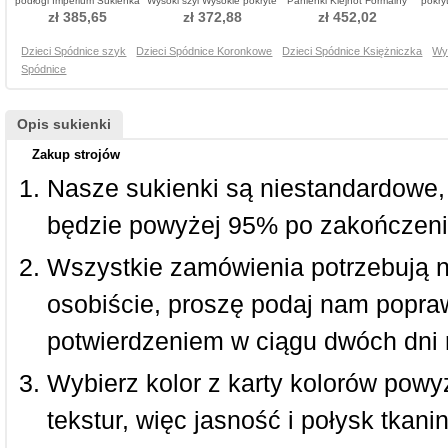
podłogi Imperium Sukienka
Wysoki szyi Wysokie pokryte
Panienki Klejnot Formalny
pokry
do chrztu
Sukienka do chrztu
Sukienka do chrztu
zł 385,65
zł 372,88
zł 452,02
Dzieci Spódnice szyk
Dzieci Spódnice Koronkowe
Dzieci Spódnice Księżniczka
Wy
Spódnice
Opis sukienki
Zakup strojów
Nasze sukienki są niestandardowe,
będzie powyżej 95% po zakończeni
Wszystkie zamówienia potrzebują 
osobiście, proszę podaj nam popraw
potwierdzeniem w ciągu dwóch dni 
Wybierz kolor z karty kolorów powy
tekstur, więc jasność i połysk tkan