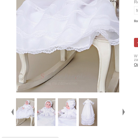
R
Il
W 
za
Op