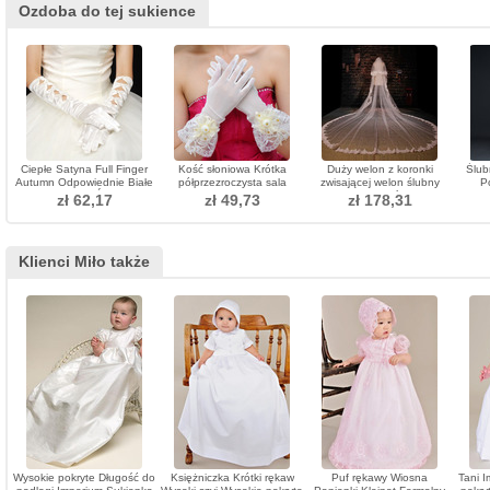
Ozdoba do tej sukience
Ciepłe Satyna Full Finger
Kość słoniowa Krótka
Duży welon z koronki
Ślub
Autumn Odpowiednie Białe
półprzezroczysta sala
zwisającej welon ślubny
P
Rękawiczki Ślubne
Biustonosz Pełne
długi welon ślubny
Span
zł 62,17
zł 49,73
zł 178,31
Rękawiczki Ślubne Palcowe
Klienci Miło także
Wysokie pokryte Długość do
Księżniczka Krótki rękaw
Puf rękawy Wiosna
Tani I