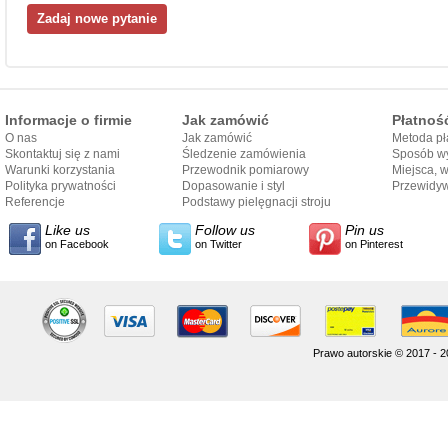
Informacje o firmie
Jak zamówić
Płatnoś
O nas
Jak zamówić
Metoda pł
Skontaktuj się z nami
Śledzenie zamówienia
Sposób wy
Warunki korzystania
Przewodnik pomiarowy
Miejsca, 
Polityka prywatności
Dopasowanie i styl
Przewidy
Referencje
przewodnika
Podstawy pielęgnacji stroju
dostarcze
Like us
Follow us
Pin us
on Facebook
on Twitter
on Pinterest
Prawo autorskie © 2017 - 