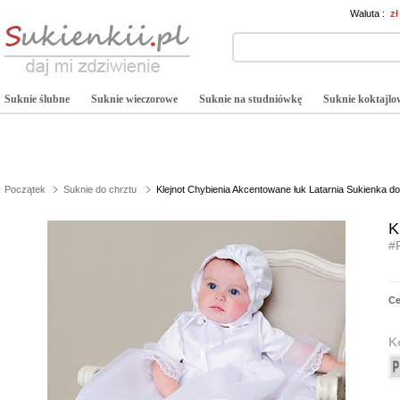
Waluta :
z
Suknie ślubne
Suknie wieczorowe
Suknie na studniówkę
Suknie koktajlo
Początek
Suknie do chrztu
Klejnot Chybienia Akcentowane łuk Latarnia Sukienka do
K
#
C
K